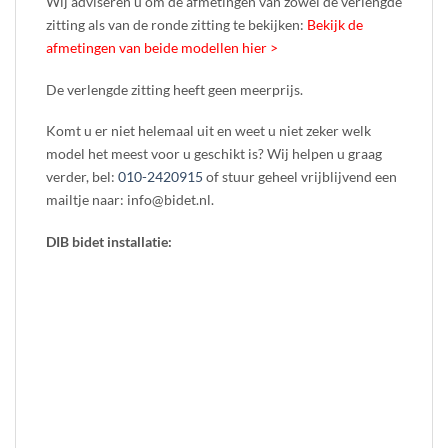
Wij adviseren u om de afmetingen van zowel de verlengde
zitting als van de ronde zitting te bekijken:
Bekijk de
afmetingen van beide modellen hier >
De verlengde zitting heeft geen meerprijs.
Komt u er niet helemaal uit en weet u niet zeker welk
model het meest voor u geschikt is? Wij helpen u graag
verder, bel:
010-2420915
of stuur geheel vrijblijvend een
mailtje naar: info@bidet.nl.
DIB bidet installatie: