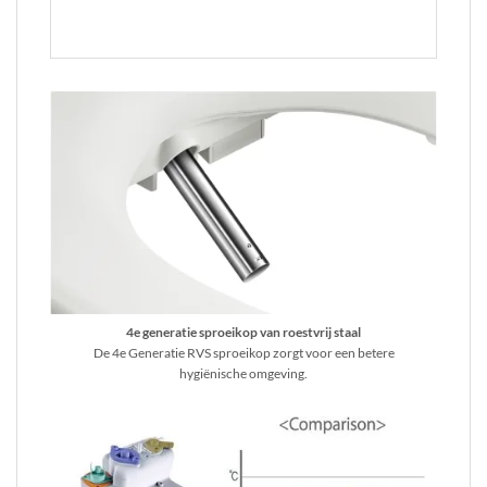
product
heeft
meerdere
variaties.
Deze
optie
kan
gekozen
worden
op
de
productpagina
4e generatie sproeikop van roestvrij staal
De 4e Generatie RVS sproeikop zorgt voor een betere
hygiënische omgeving.