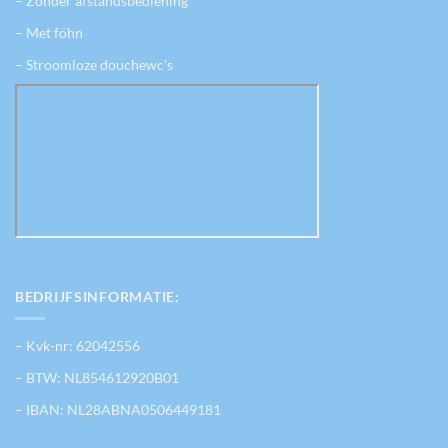
– Zonder afstandsbediening
– Met föhn
– Stroomloze douchewc’s
BEDRIJFSINFORMATIE:
– Kvk-nr: 62042556
– BTW: NL854612920B01
– IBAN: NL28ABNA0506449181