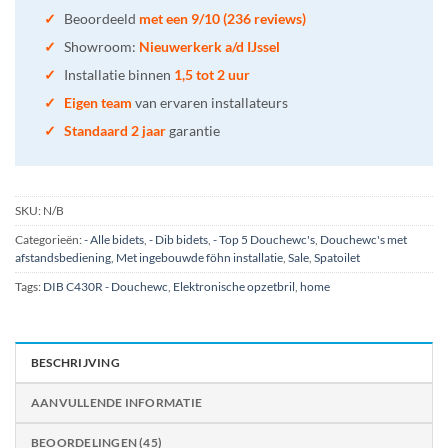
✓
Beoordeeld
met een 9/10 (236 reviews)
✓
Showroom:
Nieuwerkerk a/d IJssel
✓
Installatie binnen
1,5 tot 2 uur
✓
Eigen team
van ervaren installateurs
✓
Standaard 2 jaar
garantie
SKU:
N/B
Categorieën:
- Alle bidets
,
- Dib bidets
,
- Top 5 Douchewc's
,
Douchewc's met
afstandsbediening
,
Met ingebouwde föhn installatie
,
Sale
,
Spatoilet
Tags:
DIB C430R - Douchewc
,
Elektronische opzetbril
,
home
BESCHRIJVING
AANVULLENDE INFORMATIE
BEOORDELINGEN (45)