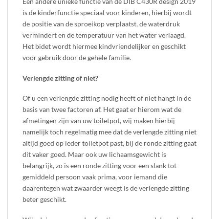
Een andere unieke functie van de DIB C430R design 2019
is de kinderfunctie speciaal voor kinderen, hierbij wordt
de positie van de sproeikop verplaatst, de waterdruk
vermindert en de temperatuur van het water verlaagd.
Het bidet wordt hiermee kindvriendelijker en geschikt
voor gebruik door de gehele familie.
Verlengde zitting of niet?
Of u een verlengde zitting nodig heeft of niet hangt in de
basis van twee factoren af. Het gaat er hierom wat de
afmetingen zijn van uw toiletpot, wij maken hierbij
namelijk toch regelmatig mee dat de verlengde zitting niet
altijd goed op ieder toiletpot past, bij de ronde zitting gaat
dit vaker goed. Maar ook uw lichaamsgewicht is
belangrijk, zo is een ronde zitting voor een slank tot
gemiddeld persoon vaak prima, voor iemand die
daarentegen wat zwaarder weegt is de verlengde zitting
beter geschikt.