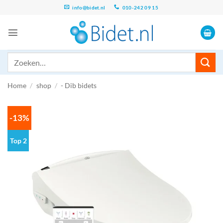
Ga
info@bidet.nl
010-242 09 15
naar
inhoud
Zoeken
naar:
Home
/
shop
/
- Dib bidets
-13%
Top 2