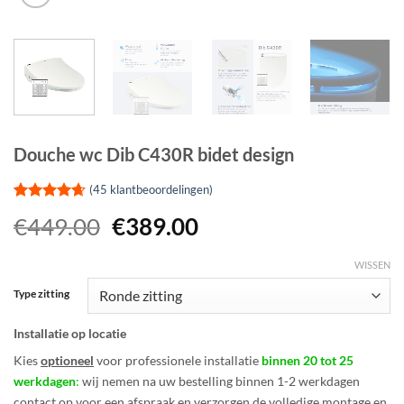
Douche wc Dib C430R bidet design
(
45
klantbeoordelingen)
Gewaardeerd
45
€
449.00
€
389.00
4.62
op 5
gebaseerd
op
klant
WISSEN
waarderingen
Type zitting
Installatie op locatie
Kies
optioneel
voor professionele installatie
binnen 20 tot 25
werkdagen
:
wij nemen na uw bestelling binnen 1-2 werkdagen
contact op voor een afspraak en verzorgen de volledige montage en