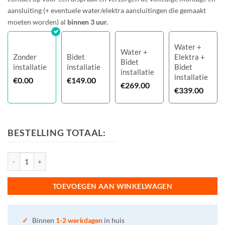
aansluiting (+ eventuele water/elektra aansluitingen die gemaakt
moeten worden) al
binnen 3 uur.
Water +
Water +
Zonder
Bidet
Elektra +
Bidet
installatie
installatie
Bidet
installatie
installatie
€
0.00
€
149.00
€
269.00
€
339.00
BESTELLING TOTAAL:
Douche wc Dib C430R bidet design aantal
TOEVOEGEN AAN WINKELWAGEN
✓
Binnen
1-2 werkdagen
in huis