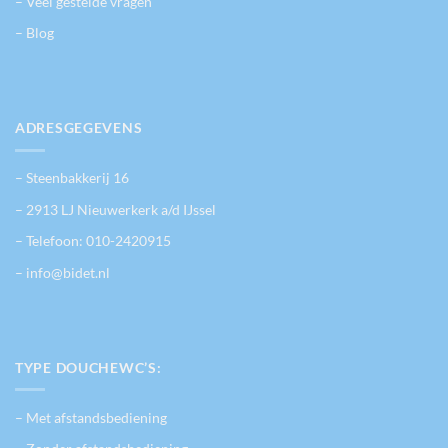
– Veel gestelde vragen
– Blog
ADRESGEGEVENS
– Steenbakkerij 16
– 2913 LJ Nieuwerkerk a/d IJssel
– Telefoon:
010-2420915
– info@bidet.nl
TYPE DOUCHEWC’S:
– Met afstandsbediening