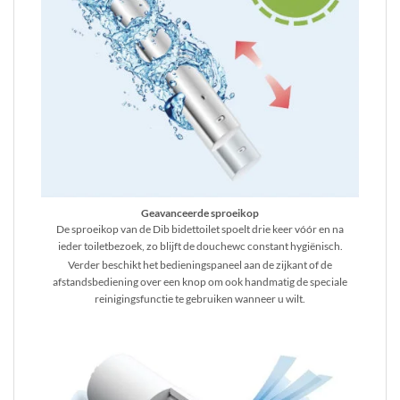
Geavanceerde sproeikop
De sproeikop van de Dib bidettoilet spoelt drie keer vóór en na
ieder toiletbezoek, zo blijft de douchewc constant hygiënisch.
Verder beschikt het bedieningspaneel aan de zijkant of de
afstandsbediening over een knop om ook handmatig de speciale
reinigingsfunctie te gebruiken wanneer u wilt.