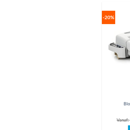
-20%
Blo
Vanaf: