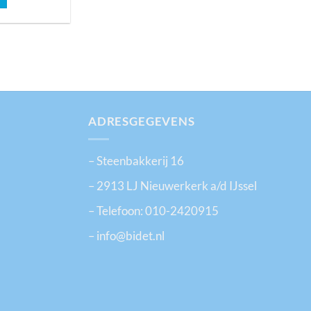
ADRESGEGEVENS
– Steenbakkerij 16
– 2913 LJ Nieuwerkerk a/d IJssel
– Telefoon:
010-2420915
– info@bidet.nl