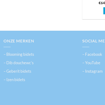
€
64
ONZE MERKEN
SOCIAL ME
– Blooming bidets
– Facebook
– Dib douchewc’s
– YouTube
– Geberit bidets
– Instagram
– Izen bidets