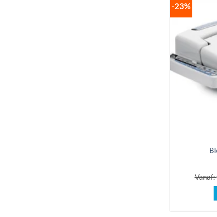
-23%
Bl
Vanaf: