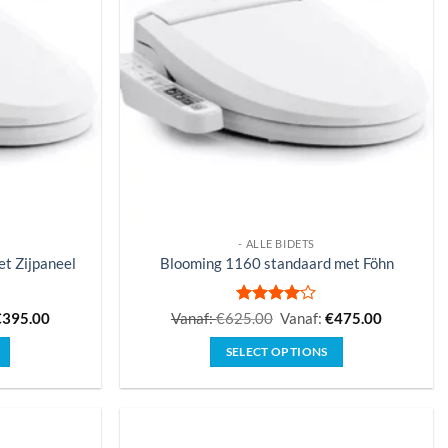
pagina
- ALLE BIDETS
t Zijpaneel
Blooming 1160 standaard met Föhn
Gewaardeerd
€
395.00
Vanaf:
€
625.00
Vanaf:
€
475.00
4
uit 5
SELECT OPTIONS
Dit
product
heeft
e
meerdere