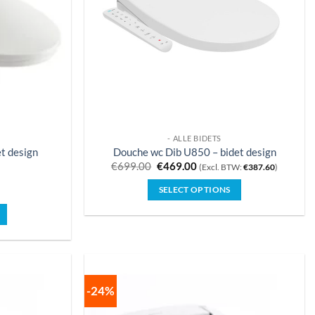
gekozen
worden
op
pagina
de
productpagina
- ALLE BIDETS
t design
Douche wc Dib U850 – bidet design
Oorspronkelijke
Huidige
€
699.00
€
469.00
(Excl. BTW:
€
387.60
)
prijs
prijs
was:
is:
SELECT OPTIONS
€699.00.
€469.00.
e
-24%
.