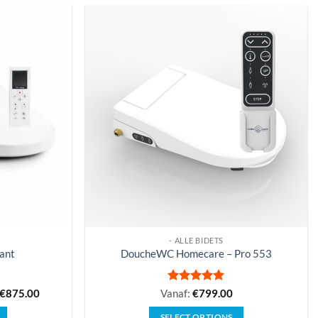
- ALLE BIDETS
ant
DoucheWC Homecare – Pro 553
Gewaardeerd
€
875.00
Vanaf:
€
799.00
5
uit 5
SELECT OPTIONS