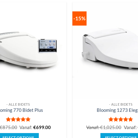
heeft
meerdere
-15%
variaties.
Deze
optie
kan
gekozen
worden
op
de
productpagina
- ALLE BIDETS
- ALLE BIDETS
oming 770 Bidet Plus
Blooming 1273 Eleg
Gewaardeerd
Gewaardeerd
€
875.00
Vanaf:
€
699.00
Vanaf:
€
1,025.00
Vanaf:
5
uit 5
4.75
uit 5
SELECT OPTIONS
SELECT OPTIONS