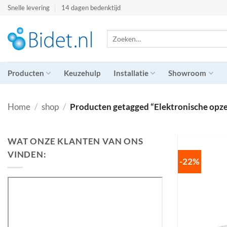
Ga
Snelle levering
14 dagen bedenktijd
naar
inhoud
Zoeken
naar:
Producten
Keuzehulp
Installatie
Showroom
Home
/
shop
/
Producten getagged “Elektronische opze
WAT ONZE KLANTEN VAN ONS
VINDEN:
-22%