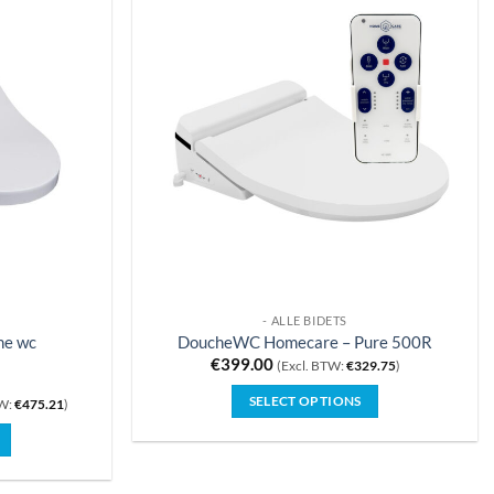
.
variaties.
Deze
optie
kan
gekozen
worden
op
de
pagina
productpagina
- ALLE BIDETS
he wc
DoucheWC Homecare – Pure 500R
€
399.00
(Excl. BTW:
€
329.75
)
SELECT OPTIONS
TW:
€
475.21
)
.