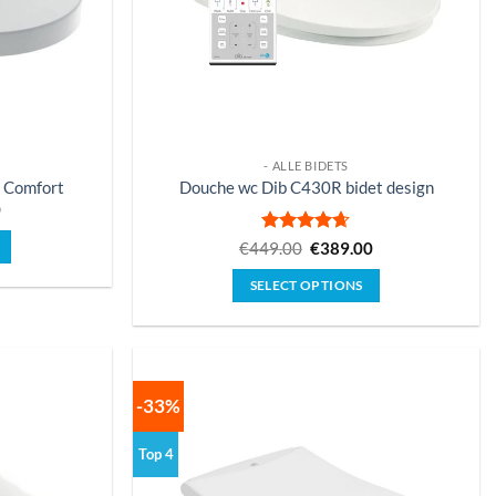
- ALLE BIDETS
a Comfort
Douche wc Dib C430R bidet design
0
Gewaardeerd
€
449.00
€
389.00
4.62
uit 5
SELECT OPTIONS
Dit
product
e
heeft
.
meerdere
-33%
variaties.
Deze
Top 4
optie
kan