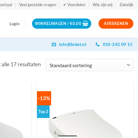
portaal
Veel gestelde vragen
✔ Voordelen
Wie zijn wij
Zakelijk
WINKELWAGEN /
€
0.00
AFREKENEN
Login
info@bidet.nl
010-242 09 15
 alle 17 resultaten
-13%
Top 2