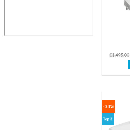
€
1,495.00
-33%
Top 3