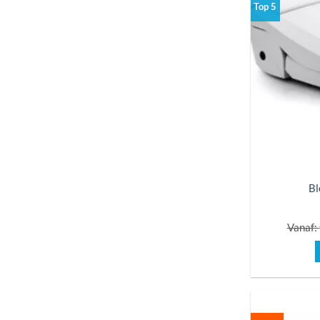
Top 5
Bl
Vanaf: