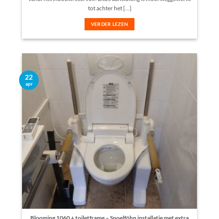
tot achter het [...]
VERDER LEZEN
22
apr
Blooming 1060 + toiletframe – Spoelföhn installatie met extra