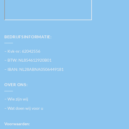
BEDRIJFSINFORMATIE:
– Kvk-nr: 62042556
– BTW: NL854612920B01
– IBAN: NL28ABNA0506449181
OVER ONS:
– Wie zijn wij
– Wat doen wij voor u
Voorwaarden: