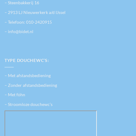
– Steenbakkerij 16
– 2913 LJ Nieuwerkerk a/d IJssel
– Telefoon:
010-2420915
– info@bidet.nl
TYPE DOUCHEWC’S:
– Met afstandsbediening
– Zonder afstandsbediening
– Met föhn
– Stroomloze douchewc’s