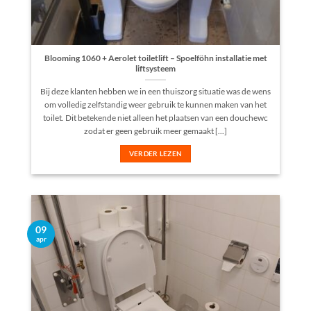
Blooming 1060 + Aerolet toiletlift – Spoelföhn installatie met
liftsysteem
Bij deze klanten hebben we in een thuiszorg situatie was de wens
om volledig zelfstandig weer gebruik te kunnen maken van het
toilet. Dit betekende niet alleen het plaatsen van een douchewc
zodat er geen gebruik meer gemaakt [...]
VERDER LEZEN
09
apr