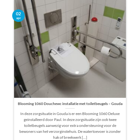
02
apr
Blooming 1060 Douchewc installatie met toiletbeugels – Gouda
In deze zorgsituatie in Gouda is er een Blooming 1060 Deluxe
geïnstalleerd door Paul. In deze zorgsituatie zijn ook twee
toiletbeugels aanwezig voor extra ondersteuning voor de
bewoners van het verzorginstehuis. De watertoevoer is zonder
hak of breekwerk [...]