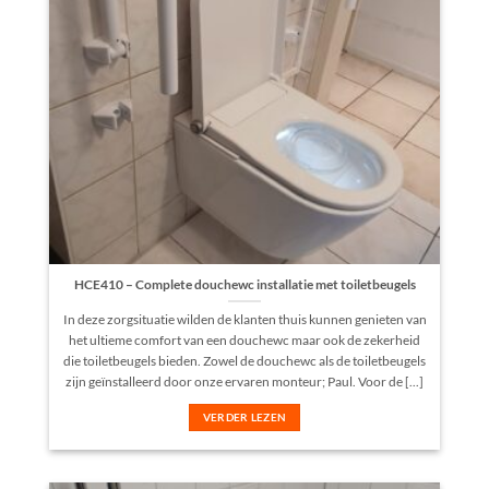
HCE410 – Complete douchewc installatie met toiletbeugels
In deze zorgsituatie wilden de klanten thuis kunnen genieten van
het ultieme comfort van een douchewc maar ook de zekerheid
die toiletbeugels bieden. Zowel de douchewc als de toiletbeugels
zijn geïnstalleerd door onze ervaren monteur; Paul. Voor de [...]
VERDER LEZEN