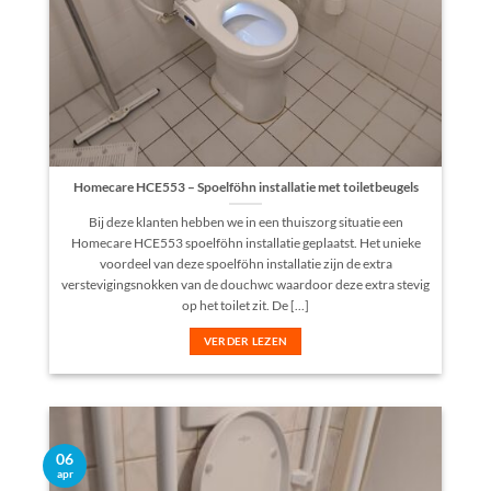
Homecare HCE553 – Spoelföhn installatie met toiletbeugels
Bij deze klanten hebben we in een thuiszorg situatie een
Homecare HCE553 spoelföhn installatie geplaatst. Het unieke
voordeel van deze spoelföhn installatie zijn de extra
verstevigingsnokken van de douchwc waardoor deze extra stevig
op het toilet zit. De [...]
VERDER LEZEN
06
apr