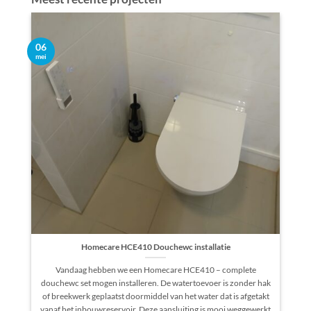
06
mei
Homecare HCE410 Douchewc installatie
Vandaag hebben we een Homecare HCE410 – complete
douchewc set mogen installeren. De watertoevoer is zonder hak
of breekwerk geplaatst doormiddel van het water dat is afgetakt
vanaf het inbouwreservoir. Deze aansluiting is mooi weggewerkt