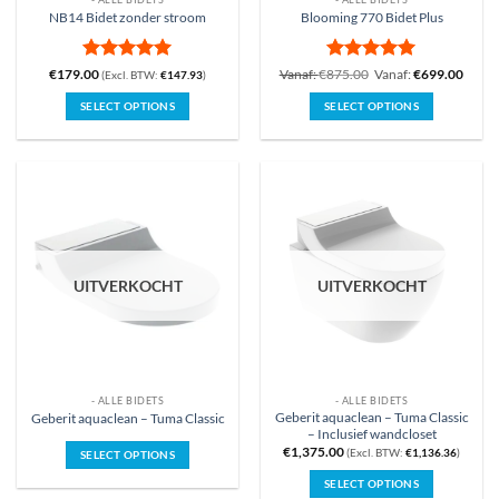
NB14 Bidet zonder stroom
Blooming 770 Bidet Plus
Gewaardeerd
Gewaardeerd
€
179.00
Vanaf:
€
875.00
Vanaf:
€
699.00
(Excl. BTW:
€
147.93
)
5
uit 5
5
uit 5
SELECT OPTIONS
SELECT OPTIONS
Dit
product
heeft
meerdere
variaties.
Deze
optie
kan
UITVERKOCHT
UITVERKOCHT
gekozen
worden
op
de
productpagina
- ALLE BIDETS
- ALLE BIDETS
Geberit aquaclean – Tuma Classic
Geberit aquaclean – Tuma Classic
– Inclusief wandcloset
€
1,375.00
(Excl. BTW:
€
1,136.36
)
SELECT OPTIONS
SELECT OPTIONS