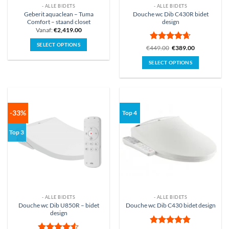
- ALLE BIDETS
- ALLE BIDETS
Geberit aquaclean – Tuma
Douche wc Dib C430R bidet
Comfort – staand closet
design
Vanaf:
€
2,419.00
SELECT OPTIONS
Gewaardeerd
€
449.00
€
389.00
Dit
4.62
uit 5
SELECT OPTIONS
product
Dit
heeft
product
meerdere
heeft
variaties.
meerdere
Deze
variaties.
-33%
Top 4
optie
Deze
kan
optie
Top 3
gekozen
kan
worden
gekozen
op
worden
de
op
productpagina
de
productpagina
- ALLE BIDETS
- ALLE BIDETS
Douche wc Dib U850R – bidet
Douche wc Dib C430 bidet design
design