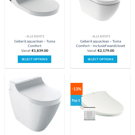
- ALLE BIDETS
- ALLE BIDETS
Geberit aquaclean – Tuma
Geberit aquaclean – Tuma
Comfort
Comfort – Inclusief wandcloset
Vanaf:
€
1,839.00
Vanaf:
€
2,179.00
SELECT OPTIONS
SELECT OPTIONS
Dit
Dit
product
product
heeft
heeft
meerdere
meerdere
variaties.
variaties.
-13%
Deze
Deze
optie
optie
Top 2
kan
kan
gekozen
gekozen
worden
worden
op
op
de
de
productpagina
productpagina