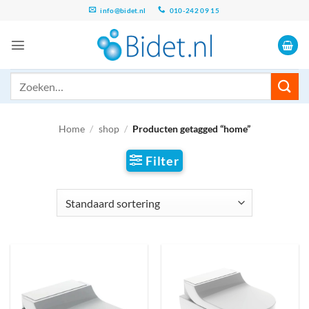
Ga
info@bidet.nl
010-242 09 15
naar
inhoud
Zoeken
naar:
Home
/
shop
/
Producten getagged “home”
Filter