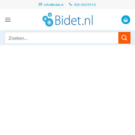
Ga
info@bidet.nl
010-242 09 15
naar
inhoud
Zoeken
naar: