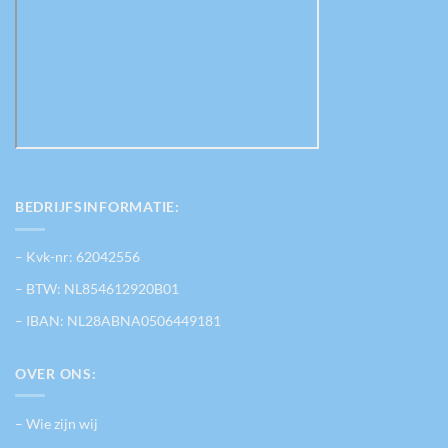
BEDRIJFSINFORMATIE:
– Kvk-nr: 62042556
– BTW: NL854612920B01
– IBAN: NL28ABNA0506449181
OVER ONS:
– Wie zijn wij