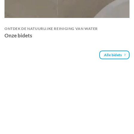
ONTDEK DE NATUURLIJKE REINIGING VAN WATER
Onze bidets
Alle bidets
-13%
Top 4
Top 2
Douche wc Dib C430R bidet
design