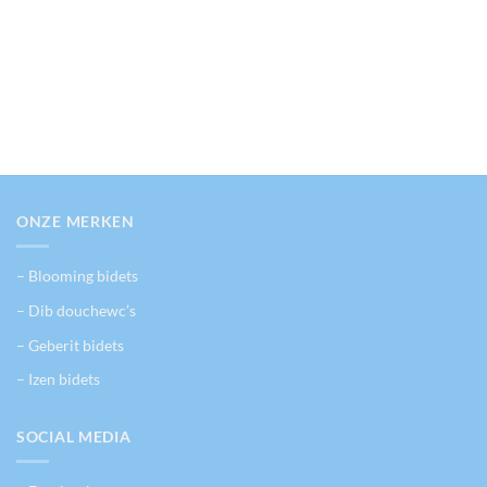
ONZE MERKEN
– Blooming bidets
– Dib douchewc’s
– Geberit bidets
– Izen bidets
SOCIAL MEDIA