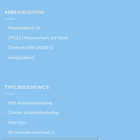
ADRESGEGEVENS
– Steenbakkerij 16
– 2913 LJ Nieuwerkerk a/d IJssel
– Telefoon:
010-2420915
– info@bidet.nl
TYPE DOUCHEWC’S:
– Met afstandsbediening
– Zonder afstandsbediening
– Met föhn
– Stroomloze douchewc’s