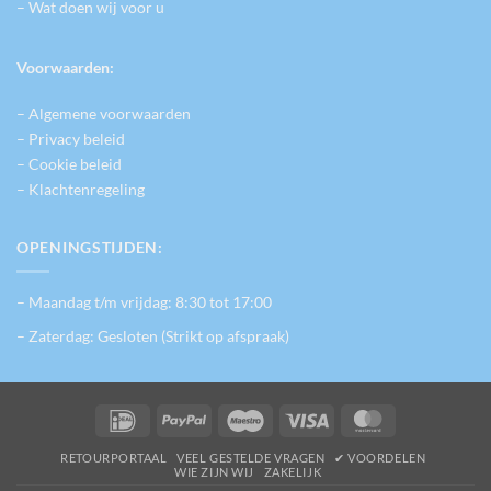
– Wat doen wij voor u
Voorwaarden:
– Algemene voorwaarden
– Privacy beleid
– Cookie beleid
– Klachtenregeling
OPENINGSTIJDEN:
– Maandag t/m vrijdag: 8:30 tot 17:00
– Zaterdag: Gesloten (Strikt op afspraak)
IDeal
PayPal
Maestro
Visa
MasterCard
RETOURPORTAAL
VEEL GESTELDE VRAGEN
✔ VOORDELEN
WIE ZIJN WIJ
ZAKELIJK