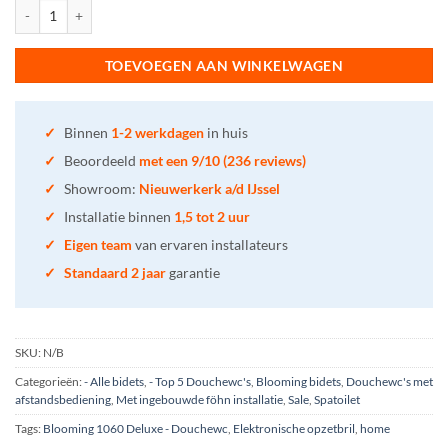
Blooming 1060 Deluxe aantal
TOEVOEGEN AAN WINKELWAGEN
✓
Binnen
1-2 werkdagen
in huis
✓
Beoordeeld
met een 9/10 (236 reviews)
✓
Showroom:
Nieuwerkerk a/d IJssel
✓
Installatie binnen
1,5 tot 2 uur
✓
Eigen team
van ervaren installateurs
✓
Standaard 2 jaar
garantie
SKU:
N/B
Categorieën:
- Alle bidets
,
- Top 5 Douchewc's
,
Blooming bidets
,
Douchewc's met
afstandsbediening
,
Met ingebouwde föhn installatie
,
Sale
,
Spatoilet
Tags:
Blooming 1060 Deluxe - Douchewc
,
Elektronische opzetbril
,
home