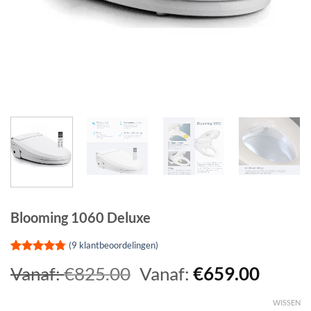
Blooming 1060 Deluxe
(
9
klantbeoordelingen)
Gewaardeerd
9
Vanaf:
€
825.00
Vanaf:
€
659.00
4.78
op 5
gebaseerd
op
klant
WISSEN
waarderingen