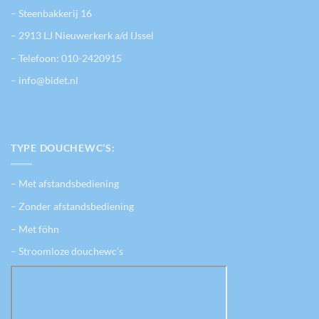
– Steenbakkerij 16
– 2913 LJ Nieuwerkerk a/d IJssel
– Telefoon:
010-2420915
– info@bidet.nl
TYPE DOUCHEWC’S:
– Met afstandsbediening
– Zonder afstandsbediening
– Met föhn
– Stroomloze douchewc’s