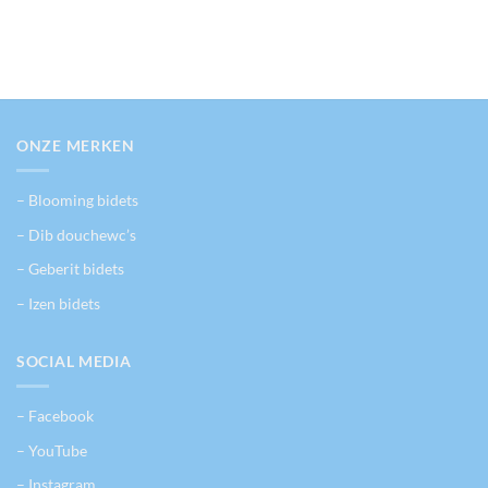
Dit
product
heeft
meerdere
variaties.
Deze
optie
ONZE MERKEN
kan
gekozen
worden
– Blooming bidets
op
de
– Dib douchewc’s
productpagina
– Geberit bidets
– Izen bidets
SOCIAL MEDIA
– Facebook
– YouTube
– Instagram