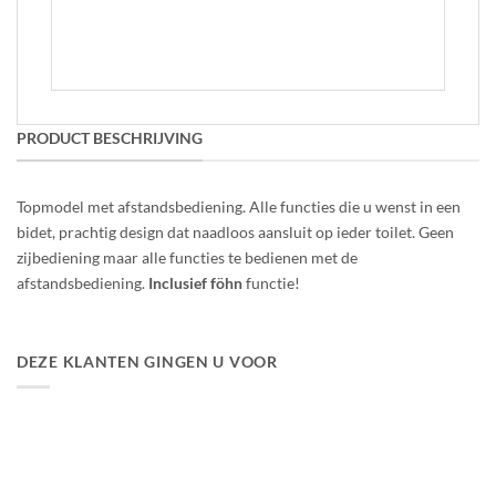
SELECTEREN
Dit
product
heeft
meerdere
variaties.
Deze
PRODUCT BESCHRIJVING
optie
kan
gekozen
Topmodel met afstandsbediening. Alle functies die u wenst in een
worden
bidet, prachtig design dat naadloos aansluit op ieder toilet. Geen
op
zijbediening maar alle functies te bedienen met de
de
productpagina
afstandsbediening.
Inclusief föhn
functie!
DEZE KLANTEN GINGEN U VOOR