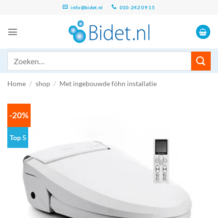
Ga
info@bidet.nl
010-242 09 15
naar
inhoud
Zoeken
naar:
Home
/
shop
/
Met ingebouwde föhn installatie
-20%
Top 5