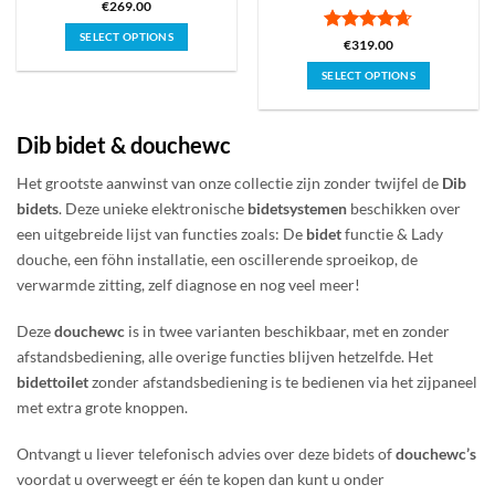
€
269.00
SELECT OPTIONS
Gewaardeerd
€
319.00
Dit
4.63
uit 5
SELECT OPTIONS
product
Dit
heeft
product
meerdere
Dib
bidet
&
douchewc
heeft
variaties.
meerdere
Deze
Het grootste aanwinst van onze collectie zijn zonder twijfel de
Dib
variaties.
optie
Deze
bidets
. Deze unieke elektronische
bidetsystemen
beschikken over
kan
optie
gekozen
een uitgebreide lijst van functies zoals: De
bidet
functie & Lady
kan
worden
douche, een föhn installatie, een oscillerende sproeikop, de
gekozen
op
verwarmde zitting, zelf diagnose en nog veel meer!
worden
de
op
productpagina
Deze
douchewc
is in twee varianten beschikbaar, met en zonder
de
productpagina
afstandsbediening, alle overige functies blijven hetzelfde. Het
bidettoilet
zonder afstandsbediening is te bedienen via het zijpaneel
met extra grote knoppen.
Ontvangt u liever telefonisch advies over deze bidets of
douchewc’s
voordat u overweegt er één te kopen dan kunt u onder