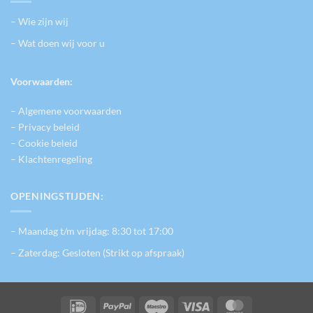
– Wie zijn wij
– Wat doen wij voor u
Voorwaarden:
– Algemene voorwaarden
– Privacy beleid
– Cookie beleid
– Klachtenregeling
OPENINGSTIJDEN:
– Maandag t/m vrijdag: 8:30 tot 17:00
– Zaterdag: Gesloten (Strikt op afspraak)
IDeal
PayPal
Maestro
Visa
MasterCard