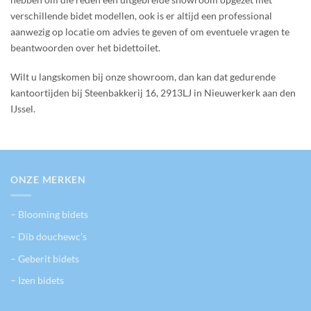
verschillende bidet modellen, ook is er altijd een professional
aanwezig op locatie om advies te geven of om eventuele vragen te
beantwoorden over het bidettoilet.
Wilt u langskomen bij onze showroom, dan kan dat gedurende
kantoortijden bij Steenbakkerij 16, 2913LJ in Nieuwerkerk aan den
IJssel.
ONZE MERKEN
– Blooming bidets
– Dib douchewc’s
– Geberit bidets
– Izen bidets