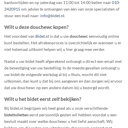
kantoortijden en op zaterdag van 11:00 tot 14:00 bellen naar
010-
2420915
om advies te ontvangen van één van onze specialisten of
stuur een mail naar:
info@bidet.nl
.
Wilt u deze
douchewc
kopen?
Het voordeel van
Bidet.nl
is dat u uw
douchewc
eenvoudig online
kunt bestellen. Het afrekenproces is overzichtelijk en wanneer u er
niet helemaal uitkomt helpen wij u hier graag mee verder.
Nadat u uw bidet heeft afgerekend ontvangt u direct een email met
de bevestiging van uw bestelling. In de meeste gevallen ontvangt u
uw bidet de volgende werkdag al bij u thuis, mocht dit niet
uitkomen, dan kunt u dat bij ons aangeven en dan zorgen wij ervoor
dat uw douchewc op een andere datum bij u bezorgd wordt.
Wilt u het bidet eerst zelf bekijken?
Bij bidet.nl begrijpen wij heel goed als u onze verschillende
bidettoiletten
eerst persoonlijk gezien wil hebben voordat u een
besluit maakt over welke douchewc u het liefst aanschaft. Wij
hebben om die reden een uitgebreide showroom opgezet met