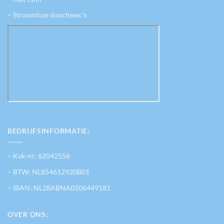
– Stroomloze douchewc’s
BEDRIJFSINFORMATIE:
– Kvk-nr: 62042556
– BTW: NL854612920B01
– IBAN: NL28ABNA0506449181
OVER ONS: