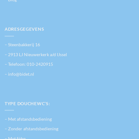
ADRESGEGEVENS
– Steenbakkerij 16
– 2913 LJ Nieuwerkerk a/d IJssel
– Telefoon:
010-2420915
– info@bidet.nl
TYPE DOUCHEWC’S:
– Met afstandsbediening
– Zonder afstandsbediening
– Met föhn