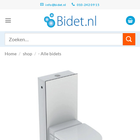
Ga
info@bidet.nl
010-242 09 15
naar
inhoud
Zoeken
naar:
Home
/
shop
/
- Alle bidets