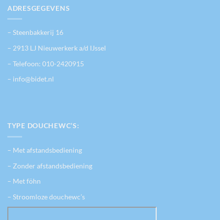
ADRESGEGEVENS
– Steenbakkerij 16
– 2913 LJ Nieuwerkerk a/d IJssel
– Telefoon:
010-2420915
– info@bidet.nl
TYPE DOUCHEWC’S:
– Met afstandsbediening
– Zonder afstandsbediening
– Met föhn
– Stroomloze douchewc’s