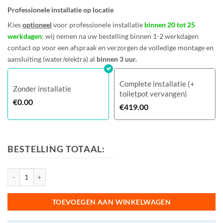
Professionele installatie op locatie
Kies
optioneel
voor professionele installatie
binnen 20 tot 25
werkdagen
:
wij nemen na uw bestelling binnen 1-2 werkdagen
contact op voor een afspraak en verzorgen de volledige montage en
aansluiting (water/elektra) al
binnen 3 uur.
Complete installatie (+
Zonder installatie
toiletpot vervangen)
€
0.00
€
419.00
BESTELLING TOTAAL:
Geberit Aquaclean - Mera Classic met geïntegreerd voorbouwreservoir aan
TOEVOEGEN AAN WINKELWAGEN