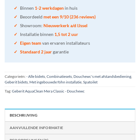
✓
Binnen
1-2 werkdagen
in huis
✓
Beoordeeld
met een 9/10 (236 reviews)
✓
Showroom:
Nieuwerkerk a/d IJssel
✓
Installatie binnen
1,5 tot 2 uur
✓
Eigen team
van ervaren installateurs
✓
Standaard 2 jaar
garantie
Categorieën:
- Alle bidets
,
Combinatiesets
,
Douchewc's met afstandsbediening
,
Geberit bidets
,
Met ingebouwde föhn installatie
,
Spatoilet
Tag:
Geberit AquaClean Mera Classic - Douchewc
BESCHRIJVING
AANVULLENDE INFORMATIE