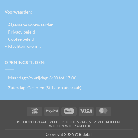
Voorwaarden:
– Algemene voorwaarden
– Privacy beleid
– Cookie beleid
– Klachtenregeling
OPENINGSTIJDEN:
– Maandag t/m vrijdag: 8:30 tot 17:00
– Zaterdag: Gesloten (Strikt op afspraak)
IDeal
PayPal
Maestro
Visa
MasterCard
RETOURPORTAAL
VEEL GESTELDE VRAGEN
✔ VOORDELEN
WIE ZIJN WIJ
ZAKELIJK
Copyright 2026 ©
Bidet.nl