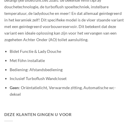
belangrijke bidetfuncties zoals: de bekende WhirlSpray
douchetechnologie, de turboflush spoeltechniek, instelbare
temperatuur, de ladydouche en meer! En dat allemaal geïntegreerd
in het keramiek zelf! Dit specifieke model is de vloer staande variant
met een geïntegreerd voorbouwreservoir. Dit betekent dat deze
variant een ideale oplossing kan zijn voor het vervangen van een
zogeheten Achter Onder (AO) toilet aansluiting.
Bidet Functie & Lady Douche
Met Föhn installatie
Bediening: Afstandsbediening
Inclusief Turboflush Wandcloset
Geen
: Oriëntatielicht, Verwarmde zitting, Automatische wc-
deksel
DEZE KLANTEN GINGEN U VOOR