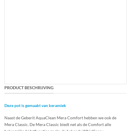
gekozen
worden
op
de
productpagina
PRODUCT BESCHRIJVING
Deze pot is gemaakt van keramiek
Naast de Geberit AquaClean Mera Comfort hebben we ook de
Mera Classic. De Mera Classic biedt net als de Comfort alle