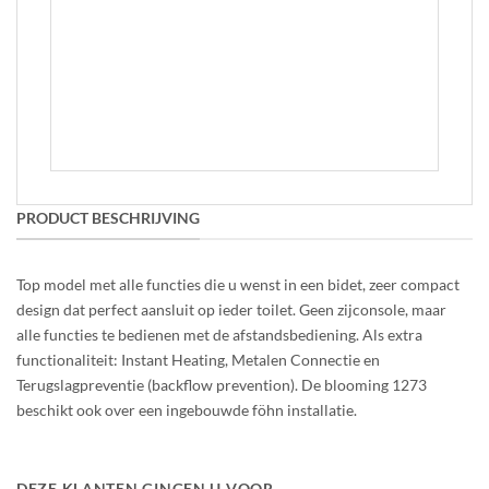
wandcloset – Rimfree
Vanaf:
€
389.00
OPTIES
SELECTEREN
Dit
product
heeft
meerdere
variaties.
Deze
PRODUCT BESCHRIJVING
optie
kan
gekozen
Top model met alle functies die u wenst in een bidet, zeer compact
worden
design dat perfect aansluit op ieder toilet. Geen zijconsole, maar
op
alle functies te bedienen met de afstandsbediening. Als extra
de
productpagina
functionaliteit: Instant Heating, Metalen Connectie en
Terugslagpreventie (backflow prevention). De blooming 1273
beschikt ook over een ingebouwde föhn installatie.
DEZE KLANTEN GINGEN U VOOR