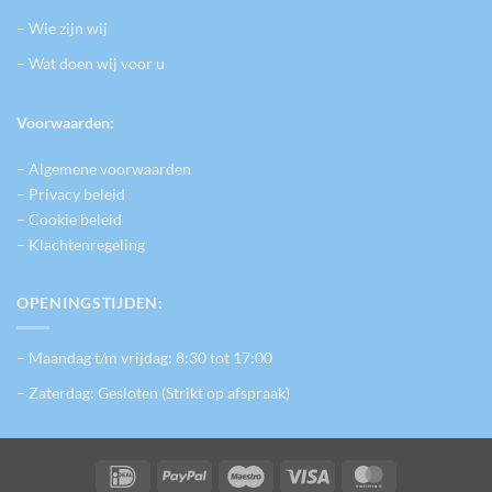
– Wie zijn wij
– Wat doen wij voor u
Voorwaarden:
– Algemene voorwaarden
– Privacy beleid
– Cookie beleid
– Klachtenregeling
OPENINGSTIJDEN:
– Maandag t/m vrijdag: 8:30 tot 17:00
– Zaterdag: Gesloten (Strikt op afspraak)
IDeal
PayPal
Maestro
Visa
MasterCard