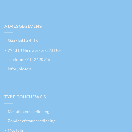
ADRESGEGEVENS
– Steenbakkerij 16
– 2913 LJ Nieuwerkerk a/d IJssel
– Telefoon:
010-2420915
– info@bidet.nl
TYPE DOUCHEWC’S:
– Met afstandsbediening
– Zonder afstandsbediening
– Met föhn