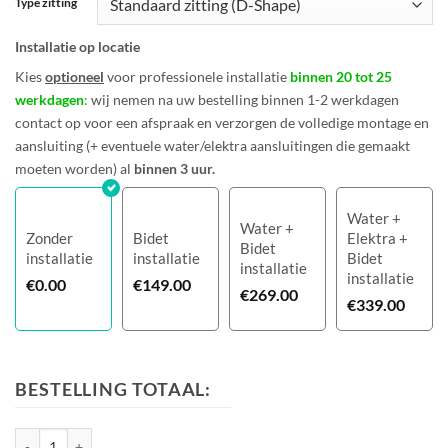
Type zitting
Installatie op locatie
Kies
optioneel
voor professionele installatie
binnen 20 tot 25
werkdagen
:
wij nemen na uw bestelling binnen 1-2 werkdagen
contact op voor een afspraak en verzorgen de volledige montage en
aansluiting (+ eventuele water/elektra aansluitingen die gemaakt
moeten worden) al
binnen 3 uur.
Water +
Water +
Zonder
Bidet
Elektra +
Bidet
installatie
installatie
Bidet
installatie
installatie
€
0.00
€
149.00
€
269.00
€
339.00
BESTELLING TOTAAL:
Blooming 1273 Elegant aantal