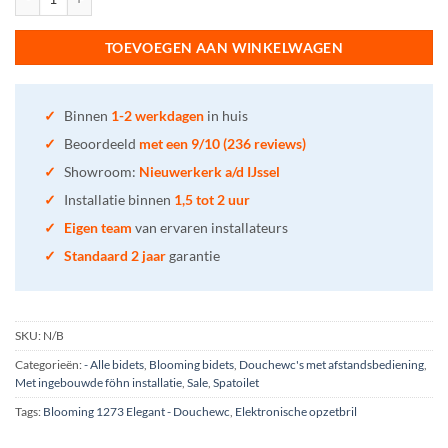
TOEVOEGEN AAN WINKELWAGEN
✓
Binnen
1-2 werkdagen
in huis
✓
Beoordeeld
met een 9/10 (236 reviews)
✓
Showroom:
Nieuwerkerk a/d IJssel
✓
Installatie binnen
1,5 tot 2 uur
✓
Eigen team
van ervaren installateurs
✓
Standaard 2 jaar
garantie
SKU:
N/B
Categorieën:
- Alle bidets
,
Blooming bidets
,
Douchewc's met afstandsbediening
,
Met ingebouwde föhn installatie
,
Sale
,
Spatoilet
Tags:
Blooming 1273 Elegant - Douchewc
,
Elektronische opzetbril