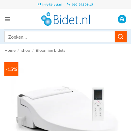
Ga
info@bidet.nl
010-242 09 15
naar
inhoud
Zoeken
naar:
Home
/
shop
/
Blooming bidets
-15%