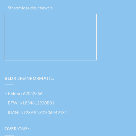
– Stroomloze douchewc’s
BEDRIJFSINFORMATIE:
– Kvk-nr: 62042556
– BTW: NL854612920B01
– IBAN: NL28ABNA0506449181
OVER ONS: