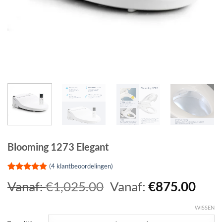
Blooming 1273 Elegant
(
4
klantbeoordelingen)
Gewaardeerd
4
Vanaf:
€
1,025.00
Vanaf:
€
875.00
4.75
op 5
gebaseerd
op
klant
WISSEN
waarderingen