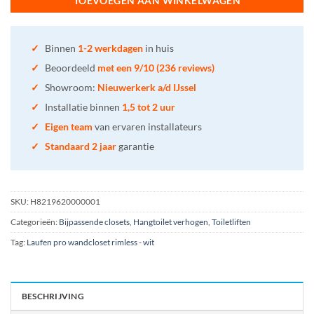
TOEVOEGEN AAN WINKELWAGEN
✓
Binnen
1-2 werkdagen
in huis
✓
Beoordeeld
met een 9/10 (236 reviews)
✓
Showroom:
Nieuwerkerk a/d IJssel
✓
Installatie binnen
1,5 tot 2 uur
✓
Eigen team
van ervaren installateurs
✓
Standaard 2 jaar
garantie
SKU:
H8219620000001
Categorieën:
Bijpassende closets
,
Hangtoilet verhogen
,
Toiletliften
Tag:
Laufen pro wandcloset rimless - wit
BESCHRIJVING