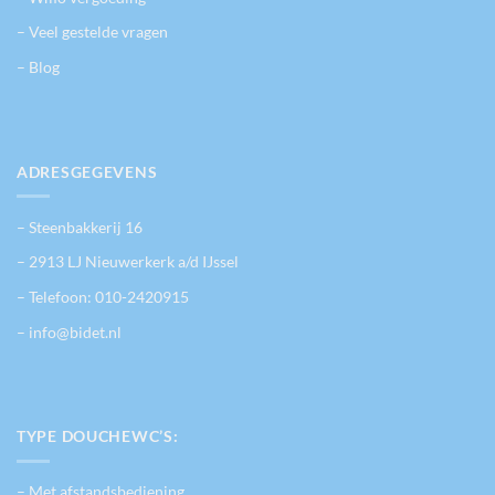
– Veel gestelde vragen
– Blog
ADRESGEGEVENS
– Steenbakkerij 16
– 2913 LJ Nieuwerkerk a/d IJssel
– Telefoon:
010-2420915
– info@bidet.nl
TYPE DOUCHEWC’S:
– Met afstandsbediening