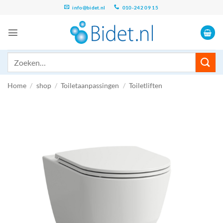
Ga
info@bidet.nl
010-242 09 15
naar
inhoud
Zoeken
naar:
Home
/
shop
/
Toiletaanpassingen
/
Toiletliften