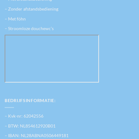
– Zonder afstandsbediening
– Met föhn
– Stroomloze douchewc’s
BEDRIJFSINFORMATIE:
– Kvk-nr: 62042556
– BTW: NL854612920B01
– IBAN: NL28ABNA0506449181