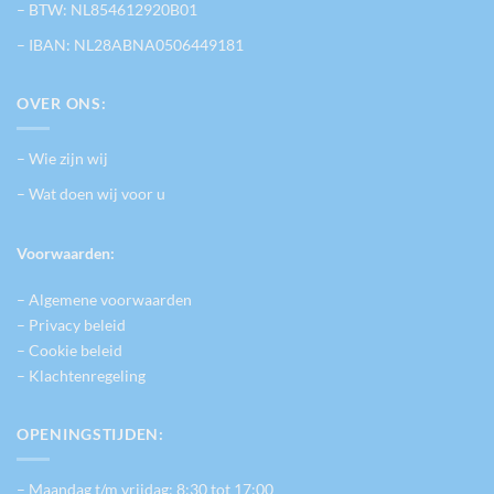
– BTW: NL854612920B01
– IBAN: NL28ABNA0506449181
OVER ONS:
– Wie zijn wij
– Wat doen wij voor u
Voorwaarden:
– Algemene voorwaarden
– Privacy beleid
– Cookie beleid
– Klachtenregeling
OPENINGSTIJDEN:
– Maandag t/m vrijdag: 8:30 tot 17:00