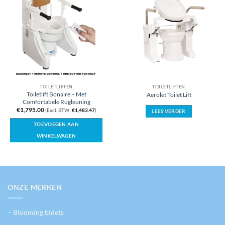
TOILETLIFTEN
TOILETLIFTEN
Toiletlift Bonaire – Met
Aerolet Toilet Lift
Comfortabele Rugleuning
€
1,795.00
(Excl. BTW:
€
1,483.47
)
LEES VERDER
TOEVOEGEN AAN
WINKELWAGEN
ONZE MERKEN
– Blooming bidets