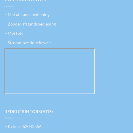
– Met afstandsbediening
– Zonder afstandsbediening
– Met föhn
– Stroomloze douchewc’s
BEDRIJFSINFORMATIE:
– Kvk-nr: 62042556