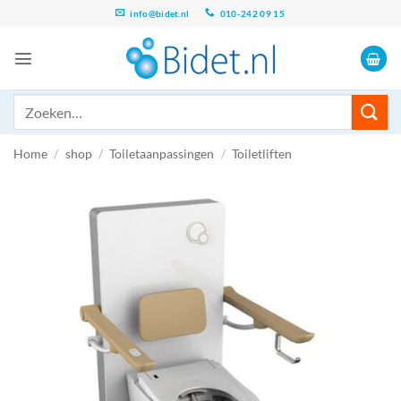
Ga
info@bidet.nl
010-242 09 15
naar
inhoud
Zoeken
naar:
Home
/
shop
/
Toiletaanpassingen
/
Toiletliften