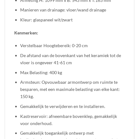
Afmeting H: 1099 mm x B: 543 mm x T:163 mm
Manieren van drainage: vloer/wand drainage
Kleur: glaspaneel wit/zwart
Kenmerken:
Verstelbaar Hoogtebereik: 0-20 cm
De afstand van de bovenkant van het keramiek tot de
vloer is ongeveer 41-61 cm
Max Belasting: 400 kg
Armsteun: Opvouwbaar armontwerp om ruimte te
besparen, met een maximale belasting van elke kant:
150 kg.
Gemakkelijk te verwijderen en te installeren.
Kastreservoir: afneembare bovenklep, gemakkelijk
voor onderhoud.
Gemakkelijk toegankelijk ontwerp met