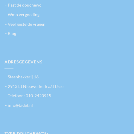
– Past de douchewc
– Wmo vergoeding
– Veel gestelde vragen
– Blog
ADRESGEGEVENS
– Steenbakkerij 16
– 2913 LJ Nieuwerkerk a/d IJssel
– Telefoon:
010-2420915
– info@bidet.nl
TYPE DOUCHEWC’S: