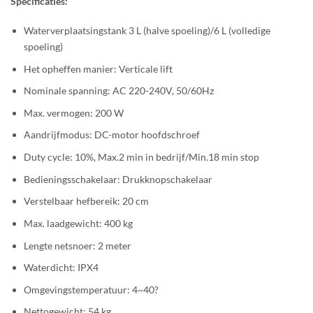
Specificaties:
Waterverplaatsingstank 3 L (halve spoeling)/6 L (volledige
spoeling)
Het opheffen manier: Verticale lift
Nominale spanning: AC 220-240V, 50/60Hz
Max. vermogen: 200 W
Aandrijfmodus: DC-motor hoofdschroef
Duty cycle: 10%, Max.2 min in bedrijf/Min.18 min stop
Bedieningsschakelaar: Drukknopschakelaar
Verstelbaar hefbereik: 20 cm
Max. laadgewicht: 400 kg
Lengte netsnoer: 2 meter
Waterdicht: IPX4
Omgevingstemperatuur: 4~40?
Nettogewicht: 54 kg