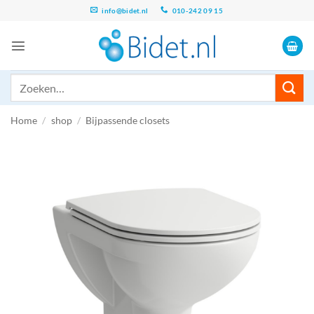
Ga
info@bidet.nl
010-242 09 15
naar
inhoud
Zoeken
naar:
Home
/
shop
/
Bijpassende closets