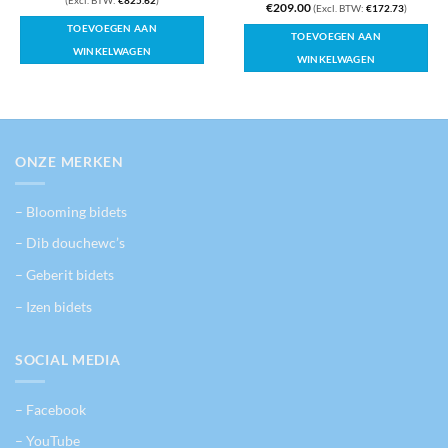
(Excl. BTW:
€
825.62
)
Gewaardeerd
€
209.00
(Excl. BTW:
€
172.73
)
was:
is:
€1,058.00.
€999.00.
5
uit 5
TOEVOEGEN AAN
TOEVOEGEN AAN
WINKELWAGEN
WINKELWAGEN
ONZE MERKEN
– Blooming bidets
– Dib douchewc’s
– Geberit bidets
– Izen bidets
SOCIAL MEDIA
– Facebook
– YouTube