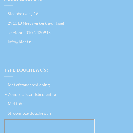
– Steenbakkerij 16
– 2913 LJ Nieuwerkerk a/d IJssel
– Telefoon:
010-2420915
– info@bidet.nl
TYPE DOUCHEWC’S:
– Met afstandsbediening
– Zonder afstandsbediening
– Met föhn
– Stroomloze douchewc’s