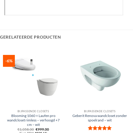
GERELATEERDE PRODUCTEN
-6%
BIJPASSENDE CLOSETS
BIJPASSENDE CLOSETS
Blooming 1060 + Laufen pro
Geberit Renova wandcloset zonder
wandcloset rimless – verhoogd +7
spoelrand – wit
cm – wit
Oorspronkelijke
Huidige
€
1,058.00
€
999.00
prijs
prijs