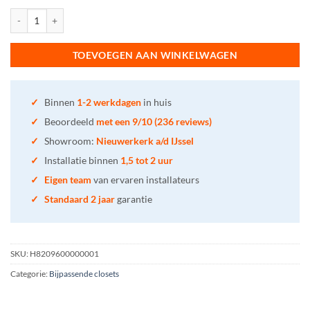
LAUFEN PRO - Wandcloset, rimless, diepspoel aantal
TOEVOEGEN AAN WINKELWAGEN
✓
Binnen
1-2 werkdagen
in huis
✓
Beoordeeld
met een 9/10 (236 reviews)
✓
Showroom:
Nieuwerkerk a/d IJssel
✓
Installatie binnen
1,5 tot 2 uur
✓
Eigen team
van ervaren installateurs
✓
Standaard 2 jaar
garantie
SKU:
H8209600000001
Categorie:
Bijpassende closets