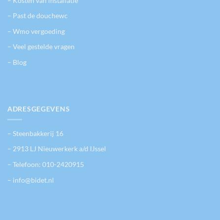
– Kosten van installatie
– Past de douchewc
– Wmo vergoeding
– Veel gestelde vragen
– Blog
ADRESGEGEVENS
– Steenbakkerij 16
– 2913 LJ Nieuwerkerk a/d IJssel
– Telefoon:
010-2420915
– info@bidet.nl