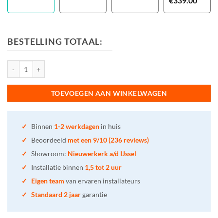
€
339.00
BESTELLING TOTAAL:
Blooming NB16 Douche wc aantal
TOEVOEGEN AAN WINKELWAGEN
✓
Binnen
1-2 werkdagen
in huis
✓
Beoordeeld
met een 9/10 (236 reviews)
✓
Showroom:
Nieuwerkerk a/d IJssel
✓
Installatie binnen
1,5 tot 2 uur
✓
Eigen team
van ervaren installateurs
✓
Standaard 2 jaar
garantie