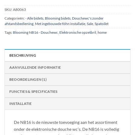
SKU:
A80063
Categorieën:
- Alle bidets
,
Blooming bidets
,
Douchewc's zonder
afstandsbediening
,
Met ingebouwde föhn installatie
,
Sale
,
Spatoilet
Tags:
Blooming NB16 - Douchewc
,
Elektronische opzetbril
,
home
BESCHRIJVING
AANVULLENDE INFORMATIE
BEOORDELINGEN (1)
FUNCTIES & SPECIFICATIES
INSTALLATIE
De NB16 is de nieuwste toevoeging aan het assortiment
onder de elektronische douche wc’s. De NB16 is volledig