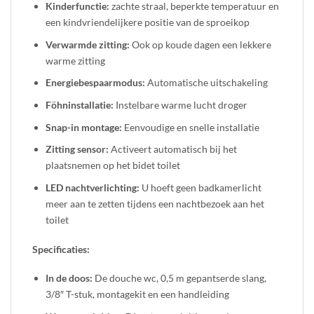
Kinderfunctie:
zachte straal, beperkte temperatuur en
een kindvriendelijkere positie van de sproeikop
Verwarmde zitting:
Ook op koude dagen een lekkere
warme zitting
Energiebespaarmodus:
Automatische uitschakeling
Föhninstallatie:
Instelbare warme lucht droger
Snap-in montage:
Eenvoudige en snelle installatie
Zitting sensor:
Activeert automatisch bij het
plaatsnemen op het bidet toilet
LED nachtverlichting:
U hoeft geen badkamerlicht
meer aan te zetten tijdens een nachtbezoek aan het
toilet
Specificaties:
In de doos:
De douche wc, 0,5 m gepantserde slang,
3/8″ T-stuk, montagekit en een handleiding