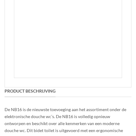
kan
gekozen
worden
op
de
Geberit ICON
productpagina
wandcloset – Rimfree
Vanaf:
€
389.00
OPTIES
SELECTEREN
Dit
product
heeft
meerdere
variaties.
Deze
PRODUCT BESCHRIJVING
optie
kan
gekozen
De NB16 is de nieuwste toevoeging aan het assortiment onder de
worden
elektronische douche wc’s. De NB16 is volledig opnieuw
op
ontworpen en beschikt over alle kenmerken van een moderne
de
productpagina
douche wc. Dit bidet toilet is uitgevoerd met een ergonomische