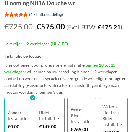
Blooming NB16 Douche wc
(
1
klantbeoordeling)
Gewaardeerd
1
Oorspronkelijke
Huidige
€
725.00
€
575.00
(Excl. BTW:
€
475.21
)
5
op 5
gebaseerd
prijs
prijs
op
klant
was:
is:
waardering
Levertijd: 1-2 werkdagen (NL & BE)
€725.00.
€575.00.
Installatie op locatie
Kies
optioneel
voor professionele installatie
binnen 20 tot 25
werkdagen
:
wij nemen na uw bestelling binnen 1-2 werkdagen
contact op voor een afspraak en verzorgen de volledige montage en
aansluiting (+ eventuele water/elektra aansluitingen die gemaakt
moeten worden) al
binnen 3 uur.
Water +
Water +
Zonder
Bidet
Elektra +
Bidet
installatie
installatie
Bidet
installatie
installatie
€
0.00
€
149.00
€
269.00