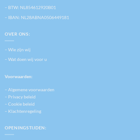
– BTW: NL854612920B01
– IBAN: NL28ABNA0506449181
OVER ONS:
– Wie zijn wij
– Wat doen wij voor u
Voorwaarden:
– Algemene voorwaarden
– Privacy beleid
– Cookie beleid
– Klachtenregeling
OPENINGSTIJDEN: