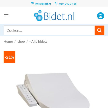
Ga
info@bidet.nl
010-242 09 15
naar
inhoud
Zoeken
naar:
Home
/
shop
/
- Alle bidets
-21%