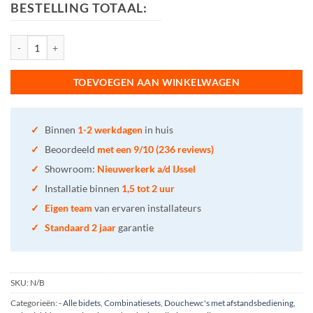
BESTELLING TOTAAL:
Geberit Aquaclean - Mera Classic aantal
TOEVOEGEN AAN WINKELWAGEN
✓
Binnen
1-2 werkdagen
in huis
✓
Beoordeeld
met een 9/10 (236 reviews)
✓
Showroom:
Nieuwerkerk a/d IJssel
✓
Installatie binnen
1,5 tot 2 uur
✓
Eigen team
van ervaren installateurs
✓
Standaard 2 jaar
garantie
SKU:
N/B
Categorieën:
- Alle bidets
,
Combinatiesets
,
Douchewc's met afstandsbediening
,