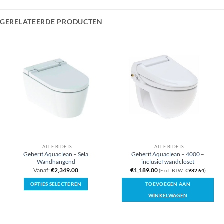
GERELATEERDE PRODUCTEN
- ALLE BIDETS
- ALLE BIDETS
Geberit Aquaclean – Sela
Geberit Aquaclean – 4000 –
Wandhangend
inclusief wandcloset
Vanaf:
€
2,349.00
€
1,189.00
(Excl. BTW:
€
982.64
)
OPTIES SELECTEREN
TOEVOEGEN AAN
Dit
WINKELWAGEN
product
heeft
meerdere