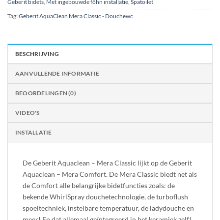
Geberit bidets
,
Met ingebouwde föhn installatie
,
Spatoilet
Tag:
Geberit AquaClean Mera Classic - Douchewc
BESCHRIJVING
AANVULLENDE INFORMATIE
BEOORDELINGEN (0)
VIDEO'S
INSTALLATIE
De Geberit Aquaclean – Mera Classic lijkt op de Geberit
Aquaclean – Mera Comfort. De Mera Classic biedt net als
de Comfort alle belangrijke bidetfuncties zoals: de
bekende WhirlSpray douchetechnologie, de turboflush
spoeltechniek, instelbare temperatuur, de ladydouche en
meer! En dat allemaal geïntegreerd in het keramiek zelf!