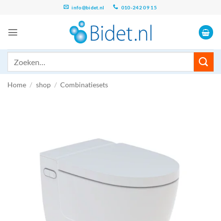
Ga
info@bidet.nl
010-242 09 15
naar
inhoud
Zoeken
naar:
Home
/
shop
/
Combinatiesets