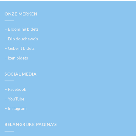
variaties.
Deze
ONZE MERKEN
optie
kan
gekozen
– Blooming bidets
worden
– Dib douchewc’s
op
de
– Geberit bidets
productpagina
– Izen bidets
SOCIAL MEDIA
– Facebook
– YouTube
– Instagram
BELANGRIJKE PAGINA’S