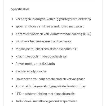
Specificaties:
Verborgen leidingen, volledig geïntegreerd ontwerp
Spoelrandloos / rimfree wandcloset, mat zwart
Keramiek voorzien van vuilafstotende coating (LCC)
Intuïtieve bediening met de draaiknop
Modieuze touchscreen afstandsbediening
Krachtige doch milde douchestraal
Powermodus met 5,6 l/min
Zachtere ladydouche
Douchekop volledig beschermd en vervangbaar
Automatische geurafzuiging via de koolstoffilter
LED-nachtverlichting met signaalfunctie
Individueel instelbare gebruikersprofielen