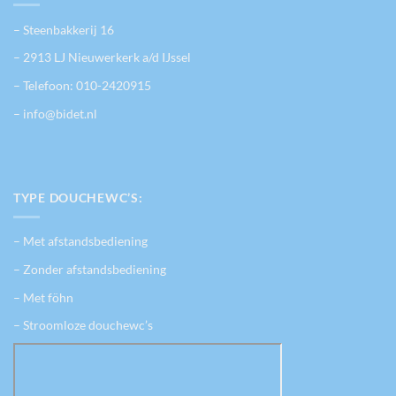
– Steenbakkerij 16
– 2913 LJ Nieuwerkerk a/d IJssel
– Telefoon:
010-2420915
– info@bidet.nl
TYPE DOUCHEWC’S:
– Met afstandsbediening
– Zonder afstandsbediening
– Met föhn
– Stroomloze douchewc’s