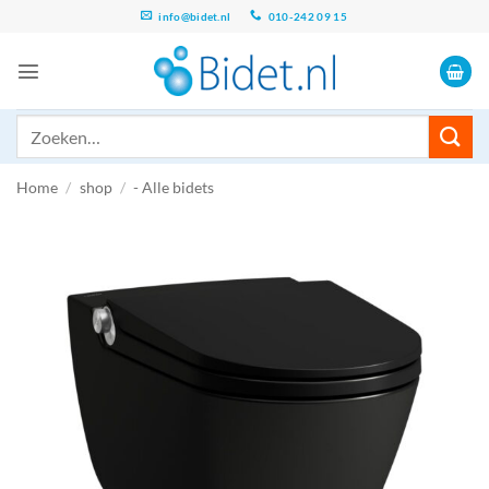
Ga
info@bidet.nl
010-242 09 15
naar
inhoud
Zoeken
naar:
Home
/
shop
/
- Alle bidets