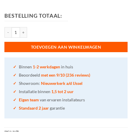
BESTELLING TOTAAL:
Cleanet Riva douche wc aantal
TOEVOEGEN AAN WINKELWAGEN
✓
Binnen
1-2 werkdagen
in huis
✓
Beoordeeld
met een 9/10 (236 reviews)
✓
Showroom:
Nieuwerkerk a/d IJssel
✓
Installatie binnen
1,5 tot 2 uur
✓
Eigen team
van ervaren installateurs
✓
Standaard 2 jaar
garantie
SKU:
N/B