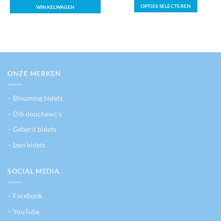
OPTIES SELECTEREN
WINKELWAGEN
Dit
product
heeft
meerdere
variaties.
Deze
optie
ONZE MERKEN
kan
gekozen
– Blooming bidets
worden
op
– Dib douchewc’s
de
– Geberit bidets
productpagina
– Izen bidets
SOCIAL MEDIA
– Facebook
– YouTube