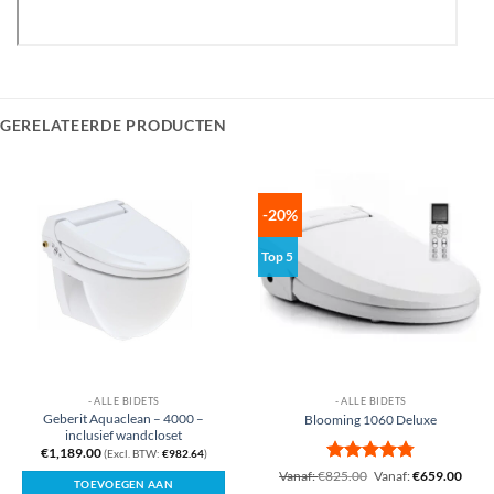
GERELATEERDE PRODUCTEN
-20%
Top 5
- ALLE BIDETS
- ALLE BIDETS
Geberit Aquaclean – 4000 –
Blooming 1060 Deluxe
inclusief wandcloset
€
1,189.00
(Excl. BTW:
€
982.64
)
Gewaardeerd
Vanaf:
€
825.00
Vanaf:
€
659.00
TOEVOEGEN AAN
4.78
uit 5