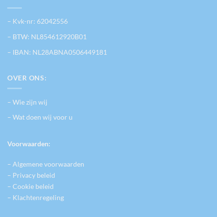
– Kvk-nr: 62042556
– BTW: NL854612920B01
– IBAN: NL28ABNA0506449181
OVER ONS:
– Wie zijn wij
– Wat doen wij voor u
Voorwaarden:
– Algemene voorwaarden
– Privacy beleid
– Cookie beleid
– Klachtenregeling