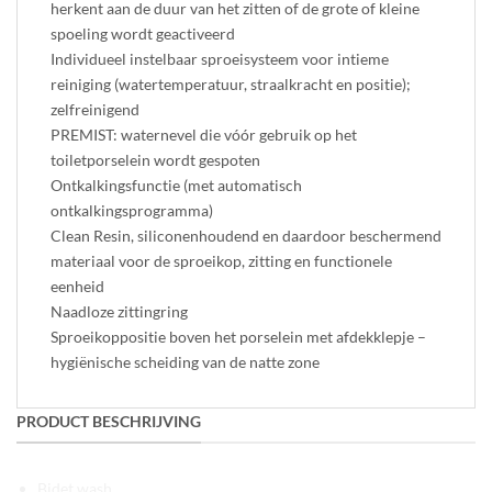
herkent aan de duur van het zitten of de grote of kleine
spoeling wordt geactiveerd
Individueel instelbaar sproeisysteem voor intieme
reiniging (watertemperatuur, straalkracht en positie);
zelfreinigend
PREMIST: waternevel die vóór gebruik op het
toiletporselein wordt gespoten
Ontkalkingsfunctie (met automatisch
ontkalkingsprogramma)
Clean Resin, siliconenhoudend en daardoor beschermend
materiaal voor de sproeikop, zitting en functionele
eenheid
Naadloze zittingring
Sproeikoppositie boven het porselein met afdekklepje –
hygiënische scheiding van de natte zone
PRODUCT BESCHRIJVING
Bidet wash