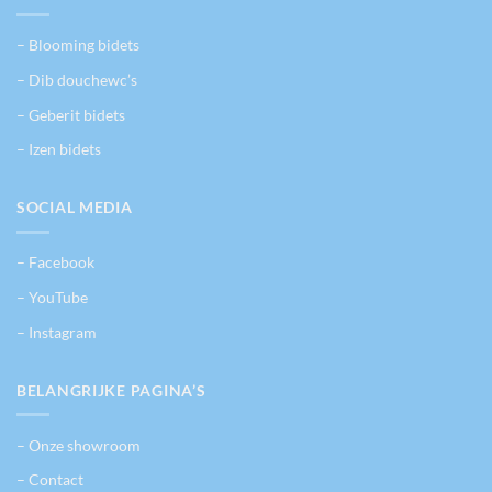
gekozen
worden
– Blooming bidets
op
de
– Dib douchewc’s
productpagina
– Geberit bidets
– Izen bidets
SOCIAL MEDIA
– Facebook
– YouTube
– Instagram
BELANGRIJKE PAGINA’S
– Onze showroom
– Contact