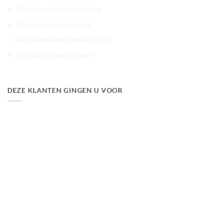
Moderne afstandsbediening
Energiezuinige eco stand
Besparende waterspoelfunctie
Ontkalkingsfunctie intern
DEZE KLANTEN GINGEN U VOOR