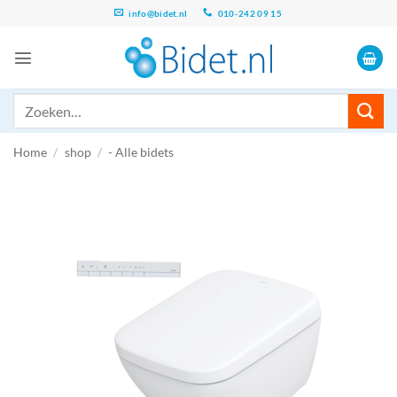
Ga
info@bidet.nl
010-242 09 15
naar
inhoud
Zoeken
naar:
Home
/
shop
/
- Alle bidets