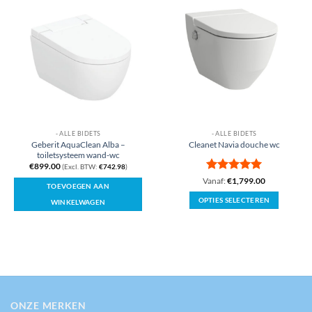
- ALLE BIDETS
- ALLE BIDETS
Geberit AquaClean Alba –
Cleanet Navia douche wc
toiletsysteem wand-wc
€
899.00
(Excl. BTW:
€
742.98
)
Gewaardeerd
Vanaf:
€
1,799.00
TOEVOEGEN AAN
5
uit 5
OPTIES SELECTEREN
WINKELWAGEN
Dit
product
heeft
meerdere
variaties.
Deze
optie
ONZE MERKEN
kan