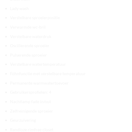
Lady wash
Verstelbare sproeierpositie
Verwarmde wc-bril
Verstelbare waterdruk
Oscillerende sproeier
Pulserende sproeier
Verstelbare watertemperatuur
Föhnfunctie met verstelbare temperatuur
Permanente warmwatertoevoer
Gebruikersprofielen: 4
Nachtlamp fade in/out
Zelfreinigende sproeier
Geurzuivering
Randloze rimfree closet