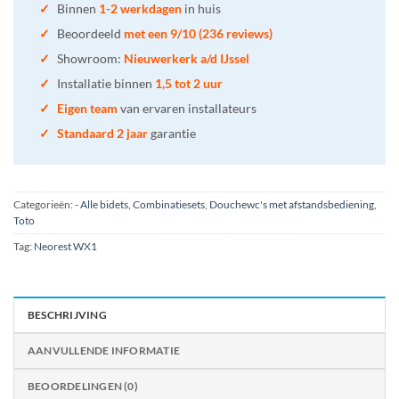
✓
Binnen
1-2 werkdagen
in huis
✓
Beoordeeld
met een 9/10 (236 reviews)
✓
Showroom:
Nieuwerkerk a/d IJssel
✓
Installatie binnen
1,5 tot 2 uur
✓
Eigen team
van ervaren installateurs
✓
Standaard 2 jaar
garantie
Categorieën:
- Alle bidets
,
Combinatiesets
,
Douchewc's met afstandsbediening
,
Toto
Tag:
Neorest WX1
BESCHRIJVING
AANVULLENDE INFORMATIE
BEOORDELINGEN (0)