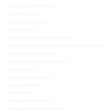
Hands-free afstandsbediening
CeFiONtect coating
Tornado Flush doorspoelen
Premist voorspray
Ewater+ elektrolyse antibacterieel water
Actilight – UV licht & speciale afbreekcoating (alleen model 2)
Auto Flush Kit set (optioneel)
Zirconium coating wc (alleen model 2)
Auto open/sluiten
Aanpasbare briltemperatuur
Naadloze brilzitting
Modern ontwerp
Verborgen wateraansluiting
Verborgen elektriciteitsaansluiting