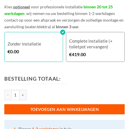
Kies
optioneel
voor professionele installatie
binnen 20 tot 25
werkdagen
:
wij nemen na uw bestelling binnen 1-2 werkdagen
contact op voor een afspraak en verzorgen de volledige montage en
aansluiting (water/elektra) al
binnen 3 uur.
Complete installatie (+
Zonder installatie
toiletpot vervangen)
€
0.00
€
419.00
BESTELLING TOTAAL:
WASHLET® RW - mat zwart aantal
TOEVOEGEN AAN WINKELWAGEN
✓
Binnen
1-2 werkdagen
in huis