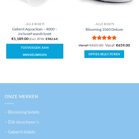
- ALLE BIDETS
- ALLE BIDETS
Geberit Aquaclean – 4000 –
Blooming 1060 Deluxe
inclusief wandcloset
€
1,189.00
(Excl. BTW:
€
982.64
)
Gewaardeerd
Vanaf:
€
825.00
Vanaf:
€
659.00
TOEVOEGEN AAN
4.78
uit 5
OPTIES SELECTEREN
WINKELWAGEN
Dit
product
heeft
meerdere
variaties.
Deze
optie
ONZE MERKEN
kan
gekozen
– Blooming bidets
worden
op
– Dib douchewc’s
de
– Geberit bidets
productpagina