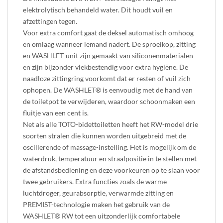
elektrolytisch behandeld water. Dit houdt vuil en
afzettingen tegen.
Voor extra comfort gaat de deksel automatisch omhoog
en omlaag wanneer iemand nadert. De sproeikop, zitting
en WASHLET-unit zijn gemaakt van siliconenmaterialen
en zijn bijzonder vlekbestendig voor extra hygiëne. De
naadloze zittingring voorkomt dat er resten of vuil zich
ophopen. De WASHLET® is eenvoudig met de hand van
de toiletpot te verwijderen, waardoor schoonmaken een
fluitje van een cent is.
Net als alle TOTO-bidettoiletten heeft het RW-model drie
soorten stralen die kunnen worden uitgebreid met de
oscillerende of massage-instelling. Het is mogelijk om de
waterdruk, temperatuur en straalpositie in te stellen met
de afstandsbediening en deze voorkeuren op te slaan voor
twee gebruikers. Extra functies zoals de warme
luchtdroger, geurabsorptie, verwarmde zitting en
PREMIST-technologie maken het gebruik van de
WASHLET® RW tot een uitzonderlijk comfortabele