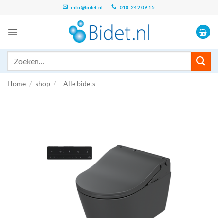
Ga
info@bidet.nl
010-242 09 15
naar
inhoud
Zoeken
naar:
Home
/
shop
/
- Alle bidets