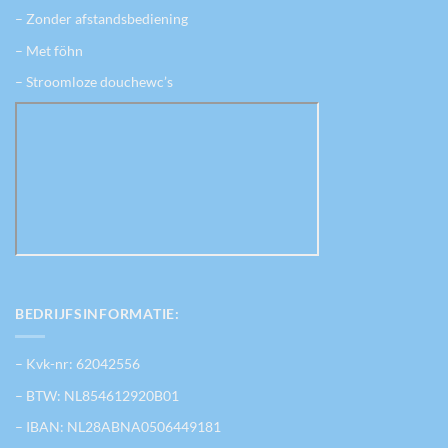
– Zonder afstandsbediening
– Met föhn
– Stroomloze douchewc’s
BEDRIJFSINFORMATIE:
– Kvk-nr: 62042556
– BTW: NL854612920B01
– IBAN: NL28ABNA0506449181