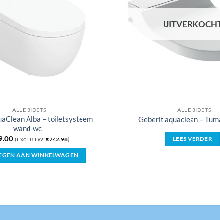
UITVERKOCH
- ALLE BIDETS
- ALLE BIDETS
uaClean Alba – toiletsysteem
Geberit aquaclean – Tuma
wand-wc
9.00
LEES VERDER
(Excl. BTW:
€
742.98
)
EGEN AAN WINKELWAGEN