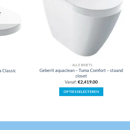
T
- ALLE BIDETS
Geberit aquaclean – Tuma Comfort – staand
 Classic
closet
Vanaf:
€
2,419.00
OPTIES SELECTEREN
Dit
product
heeft
meerdere
variaties.