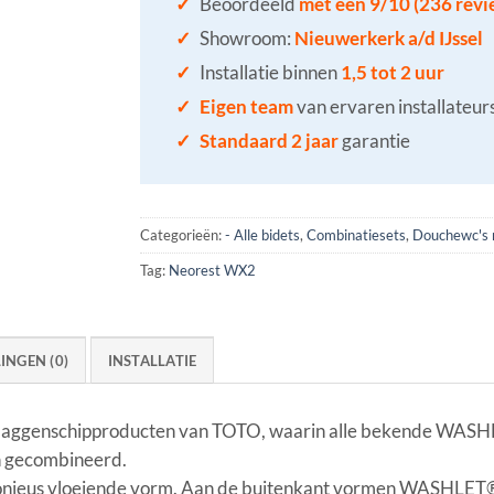
✓
Beoordeeld
met een 9/10 (236 revi
✓
Showroom:
Nieuwerkerk a/d IJssel
✓
Installatie binnen
1,5 tot 2 uur
✓
Eigen team
van ervaren installateur
✓
Standaard 2 jaar
garantie
Categorieën:
- Alle bidets
,
Combinatiesets
,
Douchewc's 
Tag:
Neorest WX2
INGEN (0)
INSTALLATIE
ggenschipproducten van TOTO, waarin alle bekende WASHLE
en gecombineerd.
nieus vloeiende vorm. Aan de buitenkant vormen WASHLET® 