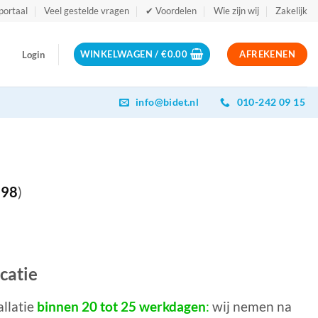
portaal
Veel gestelde vragen
✔ Voordelen
Wie zijn wij
Zakelijk
WINKELWAGEN /
€
0.00
AFREKENEN
Login
info@bidet.nl
010-242 09 15
.98
)
ocatie
allatie
binnen 20 tot 25 werkdagen
:
wij nemen na