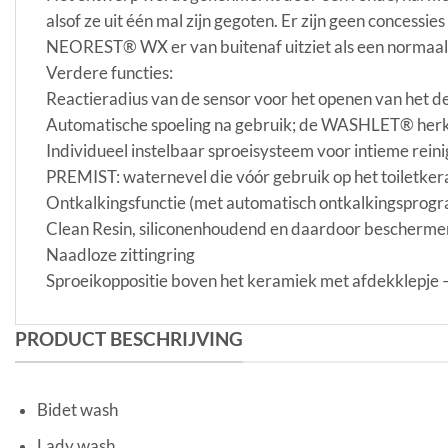
alsof ze uit één mal zijn gegoten. Er zijn geen concessi
NEOREST® WX er van buitenaf uitziet als een normaal t
Verdere functies:
Reactieradius van de sensor voor het openen van het de
Automatische spoeling na gebruik; de WASHLET® herkent 
Individueel instelbaar sproeisysteem voor intieme reini
PREMIST: waternevel die vóór gebruik op het toiletke
Ontkalkingsfunctie (met automatisch ontkalkingsprog
Clean Resin, siliconenhoudend en daardoor beschermend
Naadloze zittingring
Sproeikoppositie boven het keramiek met afdekklepje –
PRODUCT BESCHRIJVING
Bidet wash
Lady wash