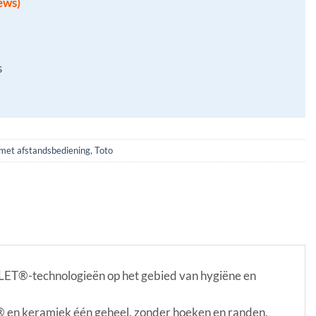
ews)
s
met afstandsbediening
,
Toto
T®-technologieën op het gebied van hygiëne en
en keramiek één geheel, zonder hoeken en randen,