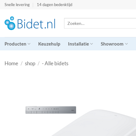
Ga
Snelle levering
14 dagen bedenktijd
naar
inhoud
Zoeken
naar:
Producten
Keuzehulp
Installatie
Showroom
Home
/
shop
/
- Alle bidets