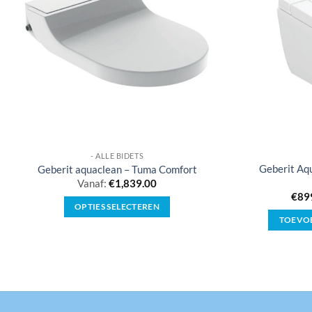
- ALLE BIDETS
Geberit Aq
Geberit aquaclean – Tuma Comfort
Vanaf:
€
1,839.00
€
89
OPTIES SELECTEREN
TOEVO
Dit
product
heeft
meerdere
variaties.
Deze