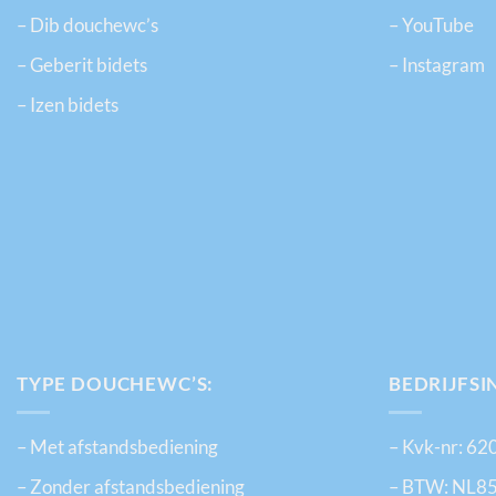
– Dib douchewc’s
– YouTube
– Geberit bidets
– Instagram
– Izen bidets
TYPE DOUCHEWC’S:
BEDRIJFSI
– Met afstandsbediening
– Kvk-nr: 6
– Zonder afstandsbediening
– BTW: NL8