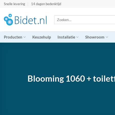
Ga
Snelle levering
14 dagen bedenktijd
naar
inhoud
Zoeken
naar:
Producten
Keuzehulp
Installatie
Showroom
Blooming 1060 + toilet