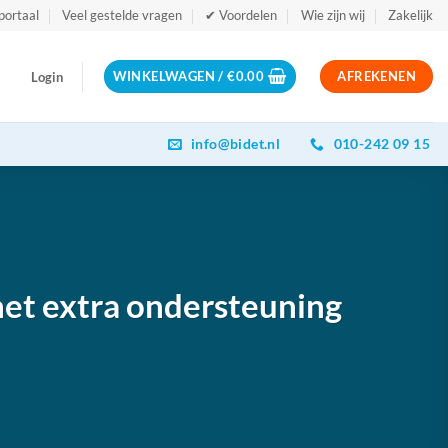
portaal
Veel gestelde vragen
✔ Voordelen
Wie zijn wij
Zakelijk
WINKELWAGEN /
€
0.00
AFREKENEN
Login
info@bidet.nl
010-242 09 15
met extra ondersteuning