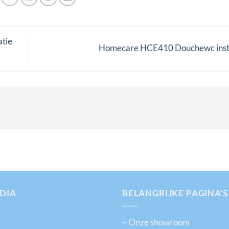
atie
Homecare HCE410 Douchewc insta
DIA
BELANGRIJKE PAGINA’S
– Onze showroom