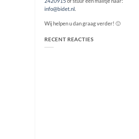
2420915
of stuur een mailtje naar:
info@bidet.nl
.
Wij helpen u dan graag verder! 🙂
RECENT REACTIES