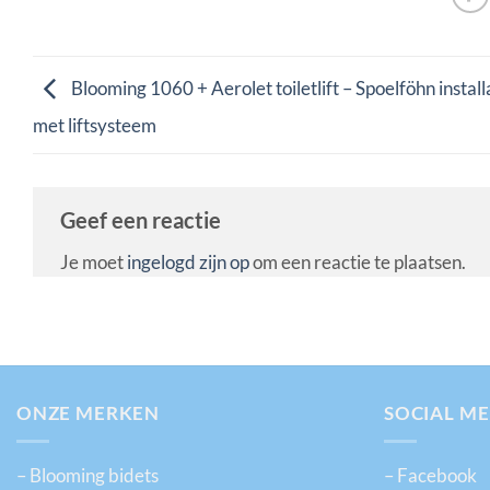
Blooming 1060 + Aerolet toiletlift – Spoelföhn install
met liftsysteem
Geef een reactie
Je moet
ingelogd zijn op
om een reactie te plaatsen.
ONZE MERKEN
SOCIAL ME
– Blooming bidets
– Facebook