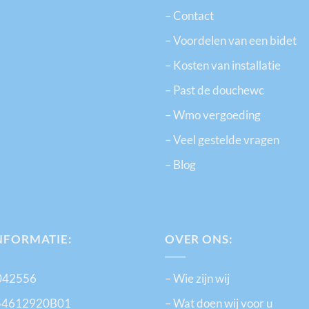
– Contact
– Voordelen van een bidet
– Kosten van installatie
– Past de douchewc
– Wmo vergoeding
– Veel gestelde vragen
– Blog
NFORMATIE:
OVER ONS:
2042556
– Wie zijn wij
54612920B01
– Wat doen wij voor u