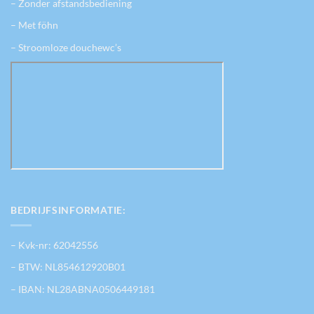
– Zonder afstandsbediening
– Met föhn
– Stroomloze douchewc’s
BEDRIJFSINFORMATIE:
– Kvk-nr: 62042556
– BTW: NL854612920B01
– IBAN: NL28ABNA0506449181