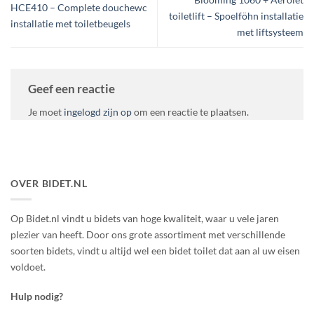
HCE410 – Complete douchewc
toiletlift – Spoelföhn installatie
installatie met toiletbeugels
met liftsysteem
Geef een reactie
Je moet
ingelogd zijn op
om een reactie te plaatsen.
OVER BIDET.NL
Op Bidet.nl vindt u bidets van hoge kwaliteit, waar u vele jaren
plezier van heeft. Door ons grote assortiment met verschillende
soorten bidets, vindt u altijd wel een bidet toilet dat aan al uw eisen
voldoet.
Hulp nodig?