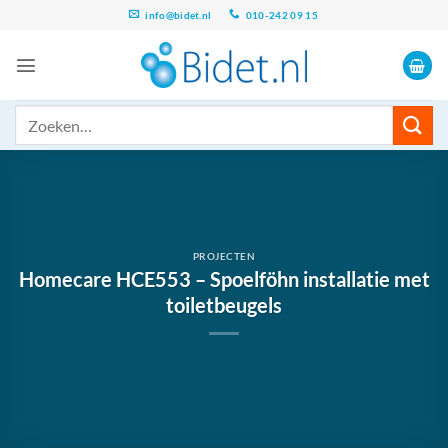
Ga
info@bidet.nl
010-242 09 15
naar
inhoud
Zoeken
naar:
PROJECTEN
Homecare HCE553 – Spoelföhn installatie met
toiletbeugels