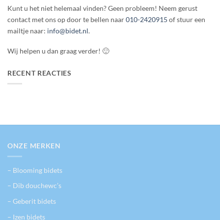
Kunt u het niet helemaal vinden? Geen probleem! Neem gerust
contact met ons op door te bellen naar
010-2420915
of stuur een
mailtje naar:
info@bidet.nl
.
Wij helpen u dan graag verder! 🙂
RECENT REACTIES
ONZE MERKEN
– Blooming bidets
– Dib douchewc’s
– Geberit bidets
– Izen bidets