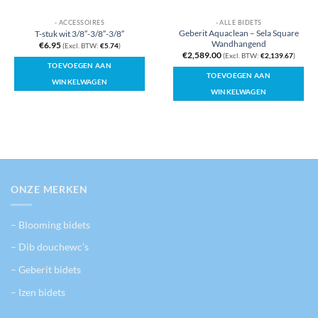
- ACCESSOIRES
- ALLE BIDETS
Geberit Aquaclean – Sela Square
T-stuk wit 3/8″-3/8″-3/8″
Wandhangend
€
6.95
(Excl. BTW:
€
5.74
)
€
2,589.00
(Excl. BTW:
€
2,139.67
)
TOEVOEGEN AAN
TOEVOEGEN AAN
WINKELWAGEN
WINKELWAGEN
ONZE MERKEN
– Blooming bidets
– Dib douchewc’s
– Geberit bidets
– Izen bidets