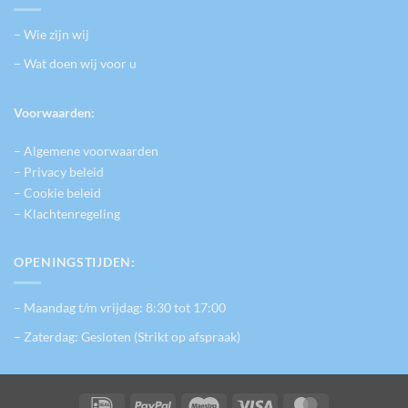
– Wie zijn wij
– Wat doen wij voor u
Voorwaarden:
– Algemene voorwaarden
– Privacy beleid
– Cookie beleid
– Klachtenregeling
OPENINGSTIJDEN:
– Maandag t/m vrijdag: 8:30 tot 17:00
– Zaterdag: Gesloten (Strikt op afspraak)
IDeal
PayPal
Maestro
Visa
MasterCard