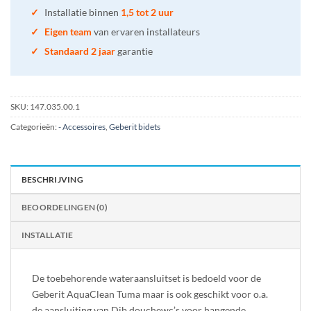
✓
Installatie binnen
1,5 tot 2 uur
✓
Eigen team
van ervaren installateurs
✓
Standaard 2 jaar
garantie
SKU:
147.035.00.1
Categorieën:
- Accessoires
,
Geberit bidets
BESCHRIJVING
BEOORDELINGEN (0)
INSTALLATIE
De toebehorende wateraansluitset is bedoeld voor de
Geberit AquaClean Tuma maar is ook geschikt voor o.a.
de aansluiting van Dib douchewc’s voor hangende