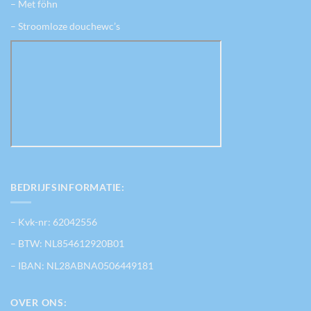
– Met föhn
– Stroomloze douchewc’s
BEDRIJFSINFORMATIE:
– Kvk-nr: 62042556
– BTW: NL854612920B01
– IBAN: NL28ABNA0506449181
OVER ONS: