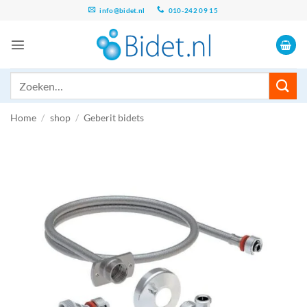
Ga
info@bidet.nl
010-242 09 15
naar
inhoud
Zoeken
naar:
Home
/
shop
/
Geberit bidets