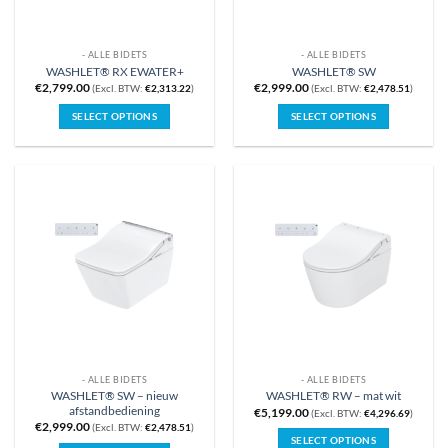
- ALLE BIDETS
- ALLE BIDETS
WASHLET® RX EWATER+
WASHLET® SW
€
2,799.00
€
2,999.00
(Excl. BTW:
€
2,313.22
)
(Excl. BTW:
€
2,478.51
)
SELECT OPTIONS
SELECT OPTIONS
- ALLE BIDETS
- ALLE BIDETS
WASHLET® SW – nieuw
WASHLET® RW – mat wit
afstandbediening
€
5,199.00
(Excl. BTW:
€
4,296.69
)
€
2,999.00
(Excl. BTW:
€
2,478.51
)
SELECT OPTIONS