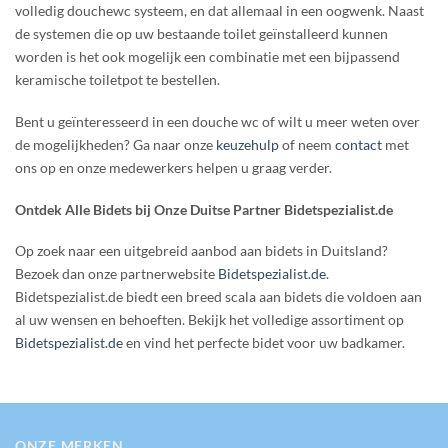
volledig douchewc systeem, en dat allemaal in een oogwenk. Naast
de systemen die op uw bestaande toilet geïnstalleerd kunnen
worden is het ook mogelijk een combinatie met een bijpassend
keramische toiletpot te bestellen.
Bent u geïnteresseerd in een douche wc of wilt u meer weten over
de mogelijkheden? Ga naar onze
keuzehulp
of neem
contact
met
ons op en onze medewerkers helpen u graag verder.
Ontdek Alle Bidets bij Onze Duitse Partner Bidetspezialist.de
Op zoek naar een uitgebreid aanbod aan bidets in Duitsland?
Bezoek dan onze partnerwebsite
Bidetspezialist.de
.
Bidetspezialist.de biedt een breed scala aan bidets die voldoen aan
al uw wensen en behoeften. Bekijk het volledige assortiment op
Bidetspezialist.de
en vind het perfecte bidet voor uw badkamer.
ONZE MERKEN