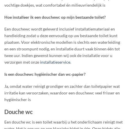
vochtige doekjes, wat comfortabel én milieuvriendelijk is
Hoe installeer ik een douchewc op mijn bestaande toilet?
Een douchewc wordt geleverd inclusief installatiemateriaal en
handleiding zodat u deze eenvoudig op uw bestaande toilet kunt
plaatsen. Voor elektronische modellen is slechts een waterleiding
en een stroompunt nodig, en installatie duurt vaak binnen één tot
twee uur. Indien gewenst kunnen wij ook de installatie voor u
verzorgen met onze
installatieservice
.
Is een douchewc hygiënischer dan wc‑papier?
Ja, omdat water reinigt grondiger en zachter dan toiletpapier wat
irritatie kan veroorzaken, waardoor een douchewc veel frisser en
hygiënischer is
Douche wc
Een douche wc is een toilet waarbij u het onderlichaam reinigt met
water. Het is een wc en een klassieke bidet in één. Onze bidets zijn