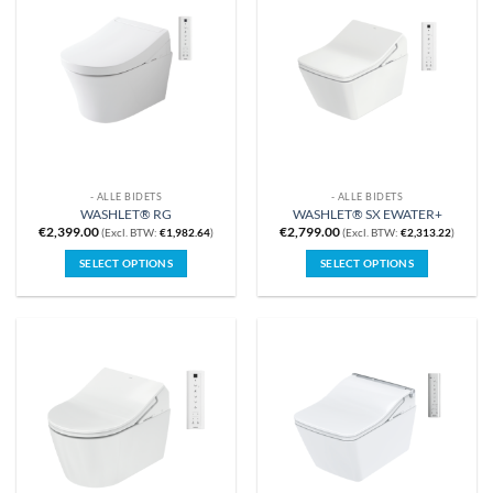
- ALLE BIDETS
- ALLE BIDETS
WASHLET® RG
WASHLET® SX EWATER+
€
2,399.00
€
2,799.00
(Excl. BTW:
€
1,982.64
)
(Excl. BTW:
€
2,313.22
)
SELECT OPTIONS
SELECT OPTIONS