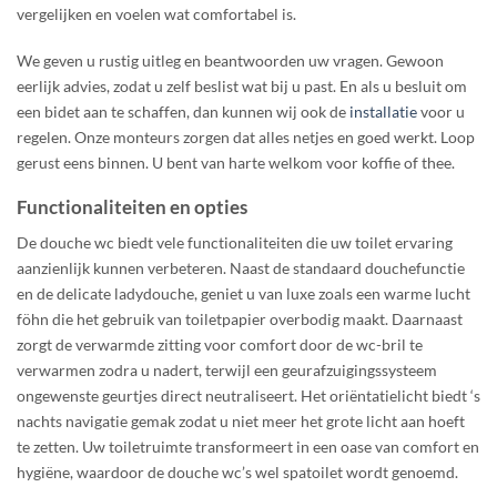
vergelijken en voelen wat comfortabel is.
We geven u rustig uitleg en beantwoorden uw vragen. Gewoon
eerlijk advies, zodat u zelf beslist wat bij u past. En als u besluit om
een bidet aan te schaffen, dan kunnen wij ook de
installatie
voor u
regelen. Onze monteurs zorgen dat alles netjes en goed werkt. Loop
gerust eens binnen. U bent van harte welkom voor koffie of thee.
Functionaliteiten en opties
De douche wc biedt vele functionaliteiten die uw toilet ervaring
aanzienlijk kunnen verbeteren. Naast de standaard douchefunctie
en de delicate ladydouche, geniet u van luxe zoals een warme lucht
föhn die het gebruik van toiletpapier overbodig maakt. Daarnaast
zorgt de verwarmde zitting voor comfort door de wc-bril te
verwarmen zodra u nadert, terwijl een geurafzuigingssysteem
ongewenste geurtjes direct neutraliseert. Het oriëntatielicht biedt ‘s
nachts navigatie gemak zodat u niet meer het grote licht aan hoeft
te zetten. Uw toiletruimte transformeert in een oase van comfort en
hygiëne, waardoor de douche wc’s wel spatoilet wordt genoemd.