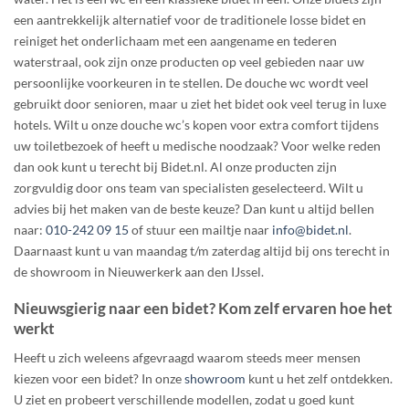
een aantrekkelijk alternatief voor de traditionele losse bidet en
reiniget het onderlichaam met een aangename en tederen
waterstraal, ook zijn onze producten op veel gebieden naar uw
persoonlijke voorkeuren in te stellen. De douche wc wordt veel
gebruikt door senioren, maar u ziet het bidet ook veel terug in luxe
hotels. Wilt u onze douche wc’s kopen voor extra comfort tijdens
uw toiletbezoek of heeft u medische noodzaak? Voor welke reden
dan ook kunt u terecht bij Bidet.nl. Al onze producten zijn
zorgvuldig door ons team van specialisten geselecteerd. Wilt u
advies bij het maken van de beste keuze? Dan kunt u altijd bellen
naar:
010-242 09 15
of stuur een mailtje naar
info@bidet.nl
.
Daarnaast kunt u van maandag t/m zaterdag altijd bij ons terecht in
de showroom in Nieuwerkerk aan den IJssel.
Nieuwsgierig naar een bidet? Kom zelf ervaren hoe het
werkt
Heeft u zich weleens afgevraagd waarom steeds meer mensen
kiezen voor een bidet? In onze
showroom
kunt u het zelf ontdekken.
U ziet en probeert verschillende modellen, zodat u goed kunt