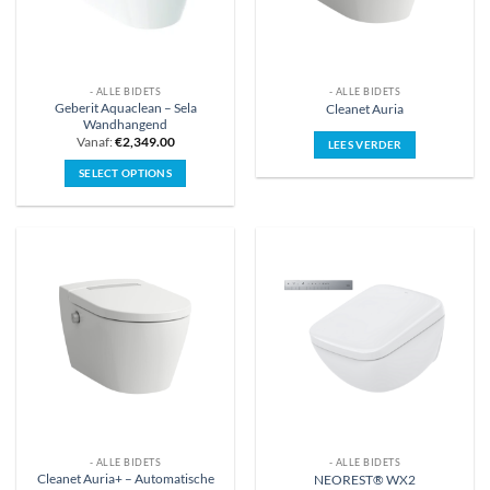
op
de
productpagina
- ALLE BIDETS
- ALLE BIDETS
Geberit Aquaclean – Sela
Cleanet Auria
Wandhangend
Vanaf:
€
2,349.00
LEES VERDER
SELECT OPTIONS
Dit
product
heeft
meerdere
variaties.
Deze
optie
kan
gekozen
worden
op
de
productpagina
- ALLE BIDETS
- ALLE BIDETS
Cleanet Auria+ – Automatische
NEOREST® WX2