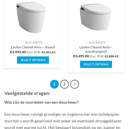
- ALLE BIDETS
- ALLE BIDETS
Laufen Cleanet Alvia –
Laufen Cleanet Alvia – Staand
wandhangend
€
3,995.00
(Excl. BTW:
€
3,301.65
)
€
3,495.00
(Excl. BTW:
€
2,888.43
)
SELECT OPTIONS
SELECT OPTIONS
1
2
Veelgestelde vragen:
Wat zijn de voordelen van een douchewc?
Een douchewc reinigt grondiger en hygiënischer dan toiletpapier
doordat u wordt gesproeid met water en eventueel drooggeblazen
wordt met warme lucht. Het bespaart bovendien op wc‑papier en