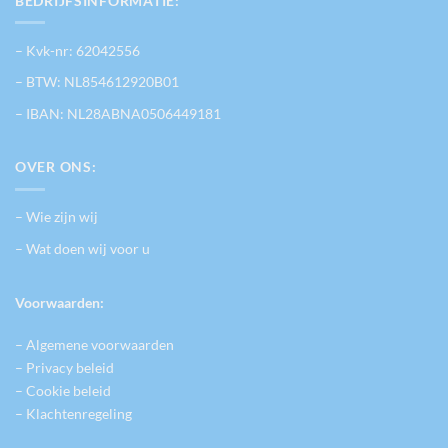
BEDRIJFSINFORMATIE:
– Kvk-nr: 62042556
– BTW: NL854612920B01
– IBAN: NL28ABNA0506449181
OVER ONS:
– Wie zijn wij
– Wat doen wij voor u
Voorwaarden:
– Algemene voorwaarden
– Privacy beleid
– Cookie beleid
– Klachtenregeling