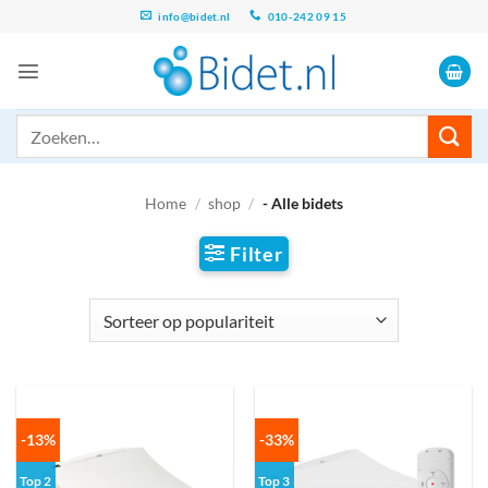
Ga
info@bidet.nl
010-242 09 15
naar
inhoud
Zoeken
naar:
Home
/
shop
/
- Alle bidets
Filter
-13%
-33%
Top 2
Top 3