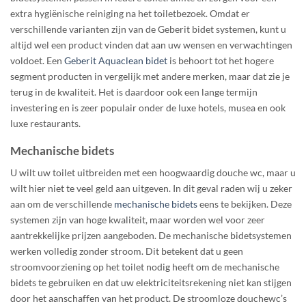
extra hygiënische reiniging na het toiletbezoek. Omdat er
verschillende varianten zijn van de Geberit bidet systemen, kunt u
altijd wel een product vinden dat aan uw wensen en verwachtingen
voldoet. Een
Geberit Aquaclean bidet
is behoort tot het hogere
segment producten in vergelijk met andere merken, maar dat zie je
terug in de kwaliteit. Het is daardoor ook een lange termijn
investering en is zeer populair onder de luxe hotels, musea en ook
luxe restaurants.
Mechanische bidets
U wilt uw toilet uitbreiden met een hoogwaardig douche wc, maar u
wilt hier niet te veel geld aan uitgeven. In dit geval raden wij u zeker
aan om de verschillende
mechanische bidets
eens te bekijken. Deze
systemen zijn van hoge kwaliteit, maar worden wel voor zeer
aantrekkelijke prijzen aangeboden. De mechanische bidetsystemen
werken volledig zonder stroom. Dit betekent dat u geen
stroomvoorziening op het toilet nodig heeft om de mechanische
bidets te gebruiken en dat uw elektriciteitsrekening niet kan stijgen
door het aanschaffen van het product. De stroomloze douchewc’s