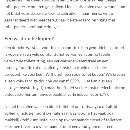
toiletpapier te moeten gebruiken. Het is misschien even wennen om
het bidet voor de eerste keer te gebruiken, maar hierna wilt u
gegarandeerd niet meer terug naar de standaard reiniging met
toiletpapier en/of natte doekjes.
Een wc douche kopen?
Een douche wc staat voor luxe en comfort. Een gemiddeld spatoilet
is voorzien van vele comfortfuncties, van een comfortabele
verwamde toiletzitting, een verwarmde waterstraal en een
massagefunctie tot de volledige instelbaarheid naar ieders
persoonlijke voorkeur. Wilt u zelf een spoeltoilet kopen? Wij bieden
al een volwaardige douche wc vanaf €299,- . Het kan dus een
aardige investering zijn maar hoeft niet veel te kosten. Mechanische
bidet systemen zijn bijvoorbeeld al verkrijgbaar voor €79,-.
Na het bestellen van een bidet toilet bij ons ontvangt u dit altijd
volledig inclusief montagemateriaal waardoor u het vaak ook
makkelijk zelf kunt installeren op uw bestaande closet of toiletpot.
Hiermee tovert u uw bestaande toilet eenvoudig om naar een