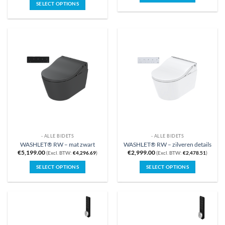
SELECT OPTIONS
- ALLE BIDETS
- ALLE BIDETS
WASHLET® RW – mat zwart
WASHLET® RW – zilveren details
€
5,199.00
€
2,999.00
(Excl. BTW:
€
4,296.69
)
(Excl. BTW:
€
2,478.51
)
SELECT OPTIONS
SELECT OPTIONS