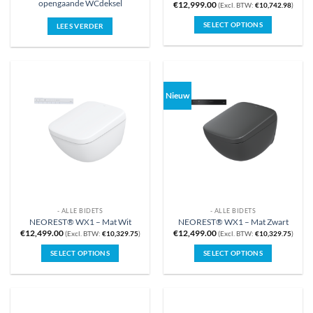
opengaande WCdeksel
€
12,999.00
(Excl. BTW:
€
10,742.98
)
SELECT OPTIONS
LEES VERDER
Nieuw
- ALLE BIDETS
- ALLE BIDETS
NEOREST® WX1 – Mat Wit
NEOREST® WX1 – Mat Zwart
€
12,499.00
€
12,499.00
(Excl. BTW:
€
10,329.75
)
(Excl. BTW:
€
10,329.75
)
SELECT OPTIONS
SELECT OPTIONS