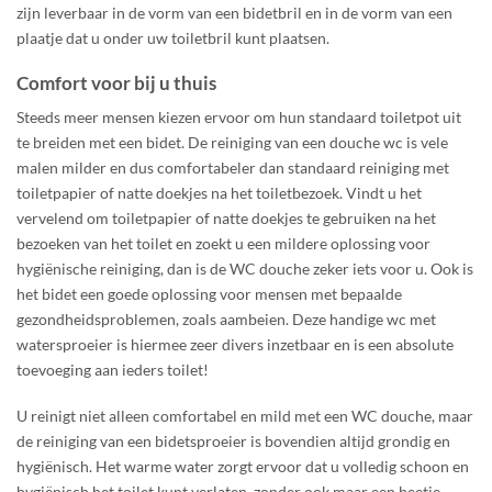
zijn leverbaar in de vorm van een bidetbril en in de vorm van een
plaatje dat u onder uw toiletbril kunt plaatsen.
Comfort voor bij u thuis
Steeds meer mensen kiezen ervoor om hun standaard toiletpot uit
te breiden met een bidet. De reiniging van een douche wc is vele
malen milder en dus comfortabeler dan standaard reiniging met
toiletpapier of natte doekjes na het toiletbezoek. Vindt u het
vervelend om toiletpapier of natte doekjes te gebruiken na het
bezoeken van het toilet en zoekt u een mildere oplossing voor
hygiënische reiniging, dan is de WC douche zeker iets voor u. Ook is
het bidet een goede oplossing voor mensen met bepaalde
gezondheidsproblemen, zoals aambeien. Deze handige wc met
watersproeier is hiermee zeer divers inzetbaar en is een absolute
toevoeging aan ieders toilet!
U reinigt niet alleen comfortabel en mild met een WC douche, maar
de reiniging van een bidetsproeier is bovendien altijd grondig en
hygiënisch. Het warme water zorgt ervoor dat u volledig schoon en
hygiënisch het toilet kunt verlaten, zonder ook maar een beetje