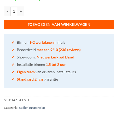
Geberit Aquaclean Sela - Wandbedieningspaneel aantal
TOEVOEGEN AAN WINKELWAGEN
✓
Binnen
1-2 werkdagen
in huis
✓
Beoordeeld
met een 9/10 (236 reviews)
✓
Showroom:
Nieuwerkerk a/d IJssel
✓
Installatie binnen
1,5 tot 2 uur
✓
Eigen team
van ervaren installateurs
✓
Standaard 2 jaar
garantie
SKU:
147.041.SI.1
Categorie:
Bedieningspanelen