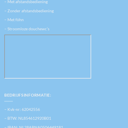
– Met afstandsbediening
– Zonder afstandsbediening
– Met föhn
– Stroomloze douchewc’s
BEDRIJFSINFORMATIE:
– Kvk-nr: 62042556
– BTW: NL854612920B01
– IBAN: NL28ABNA0506449181