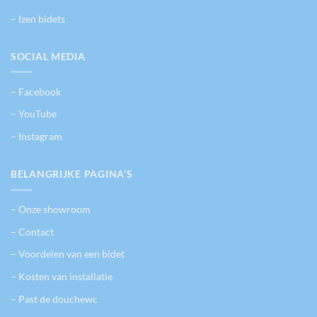
de
de
– Izen bidets
productpagina
productpagina
SOCIAL MEDIA
– Facebook
– YouTube
– Instagram
BELANGRIJKE PAGINA’S
– Onze showroom
– Contact
– Voordelen van een bidet
– Kosten van installatie
– Past de douchewc