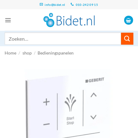
Ga
info@bidet.nl
010-242 09 15
naar
inhoud
Zoeken
naar:
Home
/
shop
/
Bedieningspanelen