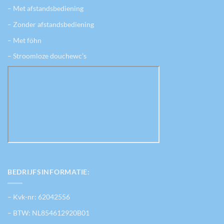
– Met afstandsbediening
– Zonder afstandsbediening
– Met föhn
– Stroomloze douchewc’s
BEDRIJFSINFORMATIE:
– Kvk-nr: 62042556
– BTW: NL854612920B01