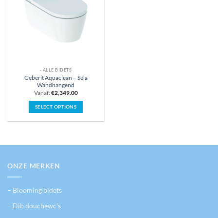
- ALLE BIDETS
Geberit Aquaclean – Sela
Wandhangend
Vanaf:
€
2,349.00
SELECT OPTIONS
Dit
product
heeft
meerdere
variaties.
Deze
ONZE MERKEN
optie
kan
– Blooming bidets
gekozen
worden
– Dib douchewc’s
op