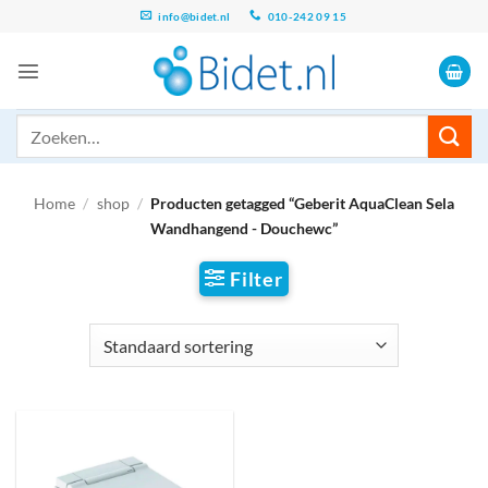
Ga
info@bidet.nl
010-242 09 15
naar
inhoud
Zoeken
naar:
Home
/
shop
/
Producten getagged “Geberit AquaClean Sela
Wandhangend - Douchewc”
Filter